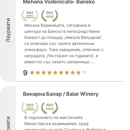
Mehana Vodenicata- Bansko
Лауреати
Механа Воденицата, ситуирана в
центъра на Банско в непосредствена
близост до площад „Никола Вапцаров“,
се отличава със своята автентична
атмосфера. Това заведение, отличено с
наградата „Ресторант на годината“, е
известно със своето запомнящо ...
9
Винарна Балар / Balar Winery
В подножието на мистичните
Лауреати
Манастирски възвишения, сред
землището на село Скалица в Ямболска