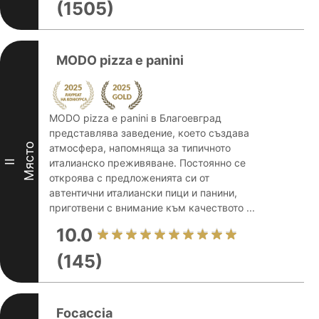
(1505)
MODO pizza e panini
MODO pizza e panini в Благоевград
представлява заведение, което създава
Място
атмосфера, напомняща за типичното
италианско преживяване. Постоянно се
II
откроява с предложенията си от
автентични италиански пици и панини,
приготвени с внимание към качеството ...
10.0
(145)
Focaccia