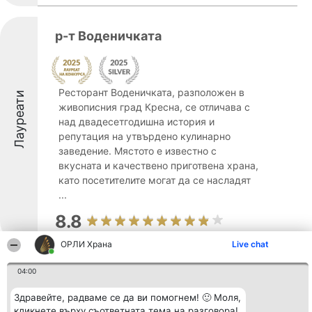
р-т Воденичката
Ресторант Воденичката, разположен в
Лауреати
живописния град Кресна, се отличава с
над двадесетгодишна история и
репутация на утвърдено кулинарно
заведение. Мястото е известно с
вкусната и качествено приготвена храна,
като посетителите могат да се насладят
...
8.8
ОРЛИ Храна
Live chat
Млекомат - Земеделски
04:00
Лауреати
производител Антон Тодоровски
Здравейте, радваме се да ви помогнем! 🙂 Моля,
кликнете върху съответната тема на разговора!