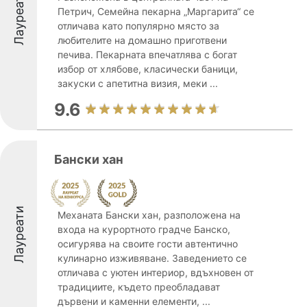
Лауреати
Петрич, Семейна пекарна „Маргарита“ се
отличава като популярно място за
любителите на домашно приготвени
печива. Пекарната впечатлява с богат
избор от хлябове, класически баници,
закуски с апетитна визия, меки ...
9.6
Бански хан
Лауреати
Механата Бански хан, разположена на
входа на курортното градче Банско,
осигурява на своите гости автентично
кулинарно изживяване. Заведението се
отличава с уютен интериор, вдъхновен от
традициите, където преобладават
дървени и каменни елементи, ...