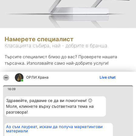
Намерете специалист
Класацията събира, най - добрите в бранша.
Търсите специалист близо до вас? Проверете нашата
търсачка. Използвайте само най-добрите услуги!
ОРЛИ Храна
Live chat
Търсене
16:09
Здравейте, радваме се да ви помогнем! 🙂
Моля, кликнете върху съответната тема на
разговора!
Аз съм лауреат, искам да получа маркетингови
Организатор на
Класация
Контакти
материали
класиране
Победители
Контакти
Beautiful Company S.R.L.
Списък на