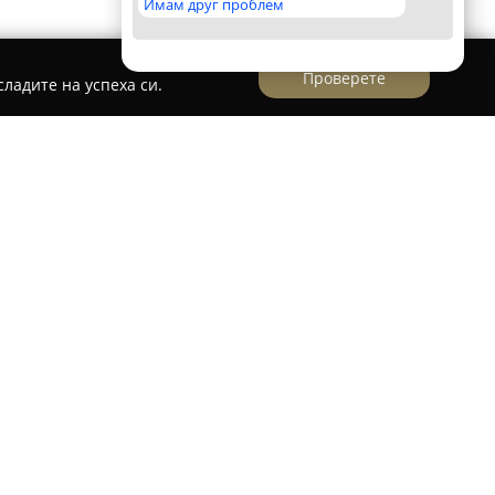
Имам друг проблем
Проверете
ладите на успеха си.
 в центъра на Банско, непосредствено до
ник църквата "Света Троица". Това заведение
района и се отличава с уютен интериор,
енти и старинни декорации, които
 на банското ежедневие.
разположената с изглед камина, създаваща
на майсторски приготвени мезета. Менюто
ки български ястия, сред които се открояват