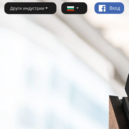
Вход
Други индустрии