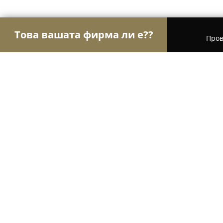
Това вашата фирма ли е??
Пров
Орли Храна
Магазини за алкохол, Млечни про
Obetsanova Mehana
8.4
(2314)
Банско, Bansko
Покажи телефонния номер