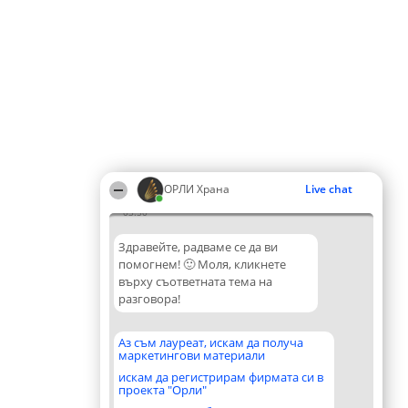
ОРЛИ Храна
Live chat
03:50
Здравейте, радваме се да ви
помогнем! 🙂 Моля, кликнете
върху съответната тема на
разговора!
Аз съм лауреат, искам да получа
маркетингови материали
искам да регистрирам фирмата си в
проекта "Орли"