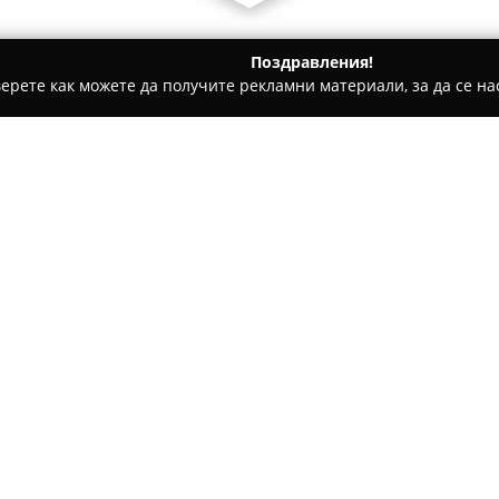
Поздравления!
ерете как можете да получите рекламни материали, за да се нас
дукти, Плодове и зеленчуци - Банско
Obetsanova Mehana
Относно компанията:
Обецанова механа
се намира
културно-историческия памет
е сред най-старите механи в 
обогатен с традиционни елем
пресъздават характерния дух
Особено впечатление прави 
възможност за наслаждение 
включва изобилие от класичес