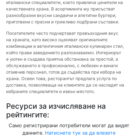
италиански специалитети, което привлича ценители на
качествената храна. В асортимента му присъстват
разнообразни вкусни сандвичи и апетитни бургери,
приготвени с пресни и грижливо подбрани съставки.
Посетителите често подчертават превъзходния вкус
на храната, като високо оценяват оригиналните
комбинации и автентичния италиански кулинарен стил,
който прави заведението разпознаваемо. Интериорът
е уютен и създава приятна обстановка за престой, а
обслужването е професионално, с любезен и винаги
отзивчив персонал, готов да съдейства при избора на
храна. Освен това, ресторантът предлага услуга по
доставка, позволяваща на клиентите да се насладят на
избраните специалитети и извън мястото.
Ресурси за изчисляване на
рейтингите:
Само регистрирани потребители могат да видят
данните.
Натиснете тук за да влезете