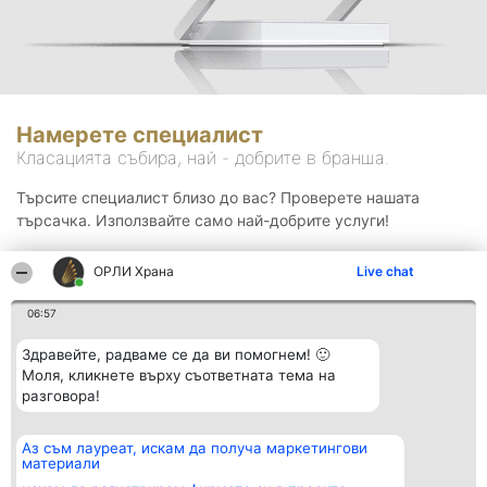
Намерете специалист
Класацията събира, най - добрите в бранша.
Търсите специалист близо до вас? Проверете нашата
търсачка. Използвайте само най-добрите услуги!
ОРЛИ Храна
Live chat
Търсене
06:57
Здравейте, радваме се да ви помогнем! 🙂
Моля, кликнете върху съответната тема на
разговора!
Аз съм лауреат, искам да получа маркетингови
Организатор на
Класация
Контакти
материали
класиране
Победители
Контакти
Beautiful Company S.R.L.
Списък на