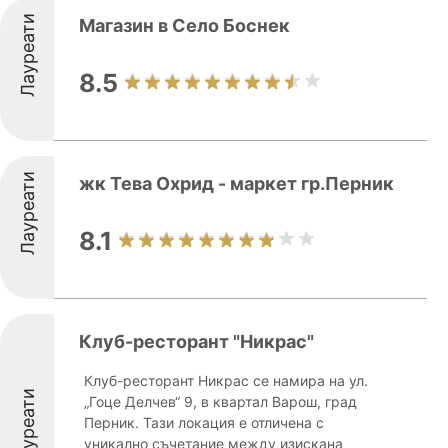
Лауреати
Магазин в Село Боснек
8.5
Лауреати
жк Тева Охрид - маркет гр.Перник
8.1
Клуб-ресторант "Никрас"
Клуб-ресторант Никрас се намира на ул.
Лауреати
„Гоце Делчев“ 9, в квартал Варош, град
Перник. Тази локация е отличена с
уникално съчетание между изискана