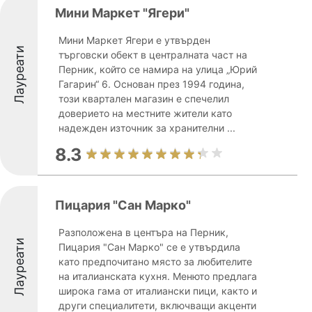
Мини Маркет "Ягери"
Мини Маркет Ягери е утвърден
Лауреати
търговски обект в централната част на
Перник, който се намира на улица „Юрий
Гагарин“ 6. Основан през 1994 година,
този квартален магазин е спечелил
доверието на местните жители като
надежден източник за хранителни ...
8.3
Пицария "Сан Марко"
Разположена в центъра на Перник,
Лауреати
Пицария "Сан Марко" се е утвърдила
като предпочитано място за любителите
на италианската кухня. Менюто предлага
широка гама от италиански пици, както и
други специалитети, включващи акценти