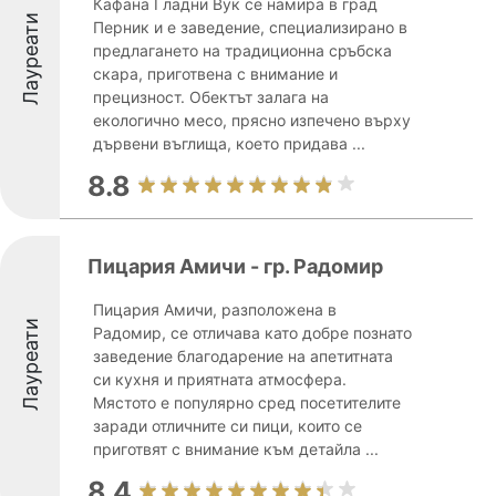
Кафана Гладни Вук се намира в град
Лауреати
Перник и е заведение, специализирано в
предлагането на традиционна сръбска
скара, приготвена с внимание и
прецизност. Обектът залага на
екологично месо, прясно изпечено върху
дървени въглища, което придава ...
8.8
Пицария Aмичи - гр. Радомир
Пицария Амичи, разположена в
Лауреати
Радомир, се отличава като добре познато
заведение благодарение на апетитната
си кухня и приятната атмосфера.
Мястото е популярно сред посетителите
заради отличните си пици, които се
приготвят с внимание към детайла ...
8.4