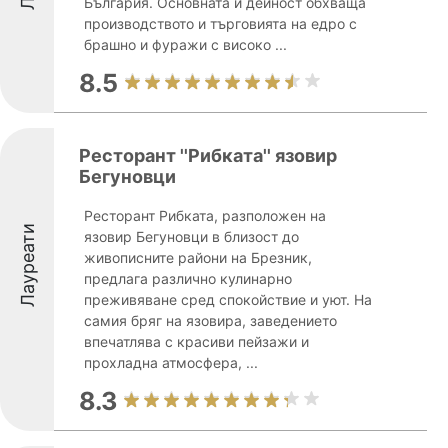
България. Основната ѝ дейност обхваща
производството и търговията на едро с
брашно и фуражи с високо ...
8.5
Ресторант ''Рибката'' язовир
Бегуновци
Ресторант Рибката, разположен на
Лауреати
язовир Бегуновци в близост до
живописните райони на Брезник,
предлага различно кулинарно
преживяване сред спокойствие и уют. На
самия бряг на язовира, заведението
впечатлява с красиви пейзажи и
прохладна атмосфера, ...
8.3