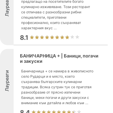
Лауреати
предлагащо на посетителите богато
кулинарно изживяване. Този ресторант
се отличава с разнообразни рибни
специалитети, приготвени
професионално, които съхраняват
характерния вкус ...
8.1
БАНИЧАРНИЦА + | Баници, погачи
и закуски
Баничарница + се намира в живописното
Лауреати
село Рударци и е място, което
съхранява българските кулинарни
традиции. Всяка сутрин тук се приготвя
разнообразие от прясно изпечени
баници, меки погачи и други закуски с
внимание към детайла и любов към ...
8.4