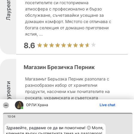
Лауреати
посетителите си гостоприемна
атмосфера с професионално и бързо
обслужване, съчетавайки усещане за
домашен комфорт. Мястото се отличава с
богата селекция от домашно приготвени
ястия, ...
8.6
Магазин Брезичка Перник
Магазинът Берьозка Перник разполага с
Лауреати
разнообразен избор от хранителни
продукти, насочени към почитателите на
руската, украинската и съветската
кухня. Търговският обект предлага
ОРЛИ Храна
Live chat
селектирани артикули, отличаващи се с
оригиналност и високо качество. ...
10:04
9
Здравейте, радваме се да ви помогнем! 🙂 Моля,
кликнете върху съответната тема на разговора!