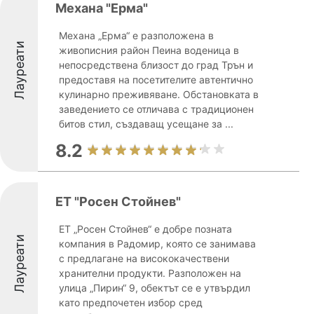
Механа "Ерма"
Механа „Ерма“ е разположена в
Лауреати
живописния район Пеина воденица в
непосредствена близост до град Трън и
предоставя на посетителите автентично
кулинарно преживяване. Обстановката в
заведението се отличава с традиционен
битов стил, създаващ усещане за ...
8.2
ЕТ "Росен Стойнев"
ЕТ „Росен Стойнев“ е добре позната
Лауреати
компания в Радомир, която се занимава
с предлагане на висококачествени
хранителни продукти. Разположен на
улица „Пирин“ 9, обектът се е утвърдил
като предпочетен избор сред