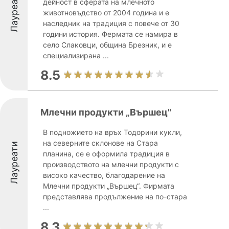
Лауреати
дейност в сферата на млечното
животновъдство от 2004 година и е
наследник на традиция с повече от 30
години история. Фермата се намира в
село Слаковци, община Брезник, и е
специализирана ...
8.5
Mлечни продукти „Вършец"
В подножието на връх Тодорини кукли,
на северните склонове на Стара
Лауреати
планина, се е оформила традиция в
производството на млечни продукти с
високо качество, благодарение на
Млечни продукти „Вършец“. Фирмата
представлява продължение на по-стара
...
8.3