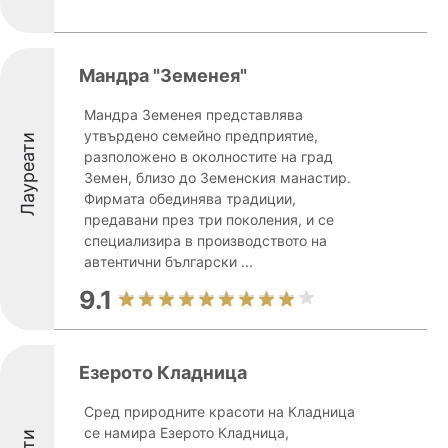
Мандра "Земенея"
Мандра Земенея представлява
утвърдено семейно предприятие,
Лауреати
разположено в околностите на град
Земен, близо до Земенския манастир.
Фирмата обединява традиции,
предавани през три поколения, и се
специализира в производството на
автентични български ...
9.1
Езерото Кладница
Сред природните красоти на Кладница
се намира Езерото Кладница,