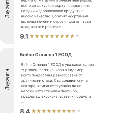
Лауреати
верига от магазини и онлайн платформа,
която се фокусира върху предлагането
на ядки и здравословни продукти с
високо качество. Богатият асортимент
включва печени и сурови ядки от първи
клас, както и различни ...
9.1
Бойчо Огнянов 1 ЕООД
Бойчо Огнянов 1 ЕООД е уважаван едров
търговец, позициониран в Радомир,
Лауреати
който предоставя разнообразие от
хранителни стоки. Със солиден опит в
сектора, компанията успява да се
наложи като стабилен партньор,
предлагащ висококачествени продукти
...
8.4