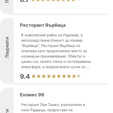
Ресторант Върбица
В живописния район на Радомир, в
Лауреати
непосредствена близост до язовир
"Върбица", Ресторант Върбица се
отличава като предпочитано място за
кулинарни преживявания. Обектът е
ценен със своята топла и гостоприемна
атмосфера, а предлаганата кухня се ...
9.4
Ехомес 99
Ресторант При Тошко, разположен в
село Рударци, предоставя на