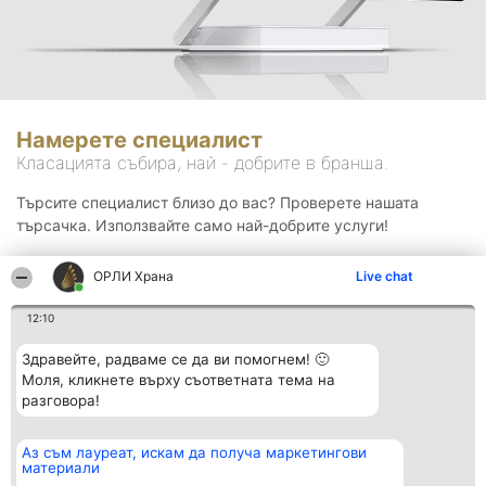
Намерете специалист
Класацията събира, най - добрите в бранша.
Търсите специалист близо до вас? Проверете нашата
търсачка. Използвайте само най-добрите услуги!
ОРЛИ Храна
Live chat
Търсене
12:10
Здравейте, радваме се да ви помогнем! 🙂
Моля, кликнете върху съответната тема на
разговора!
Аз съм лауреат, искам да получа маркетингови
Организатор на
Класация
Контакти
материали
класиране
Победители
Контакти
Beautiful Company S.R.L.
Списък на