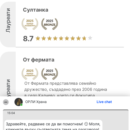
Султанка
Лауреати
8.7
От фермата
Лауреати
От Фермата представлява семейно
дружество, създадено през 2006 година
в село Калчево, което се фокусира
върху производството на прясно
ОРЛИ Храна
Live chat
свинско месо и продукти, изготвени от
15:04
него. Компанията изпълнява затворен
цикъл на работа, включващ всички ...
Здравейте, радваме се да ви помогнем! 🙂 Моля,
кликнете върху съответната тема на разговора!