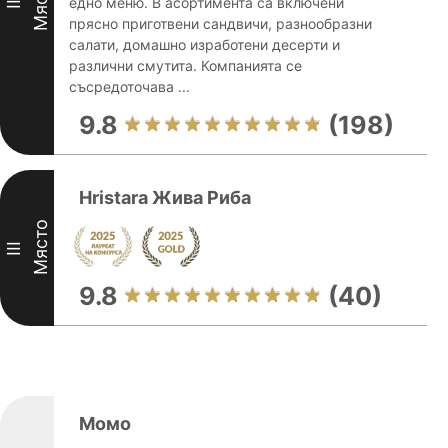
Място
едно меню. В асортимента са включени
II
прясно приготвени сандвичи, разнообразни
салати, домашно изработени десерти и
различни смутита. Компанията се
съсредоточава ...
9.8
(198)
Hristara Жива Риба
Място
III
9.8
(40)
Момо