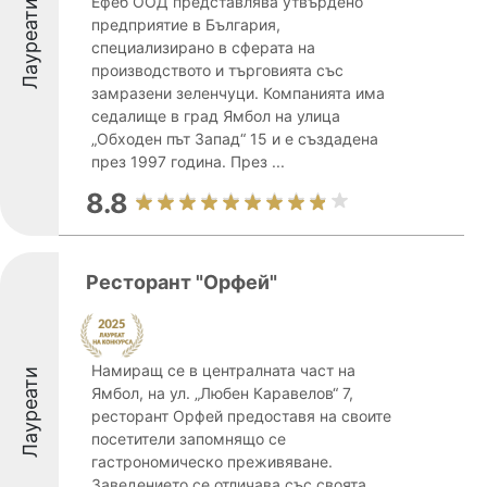
Ефеб ООД представлява утвърдено
Лауреати
предприятие в България,
специализирано в сферата на
производството и търговията със
замразени зеленчуци. Компанията има
седалище в град Ямбол на улица
„Обходен път Запад“ 15 и e създадена
през 1997 година. През ...
8.8
Ресторант "Орфей"
Намиращ се в централната част на
Лауреати
Ямбол, на ул. „Любен Каравелов“ 7,
ресторант Орфей предоставя на своите
посетители запомнящо се
гастрономическо преживяване.
Заведението се отличава със своята