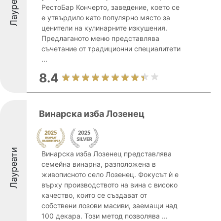
Лауреати
РестоБар Кончерто, заведение, което се
e утвърдило като популярно място за
ценители на кулинарните изкушения.
Предлаганото меню представлява
съчетание от традиционни специалитети
...
8.4
Винарска изба Лозенец
Лауреати
Винарска изба Лозенец представлява
семейна винарна, разположена в
живописното село Лозенец. Фокусът ѝ е
върху производството на вина с високо
качество, които се създават от
собствени лозови масиви, заемащи над
100 декара. Този метод позволява ...