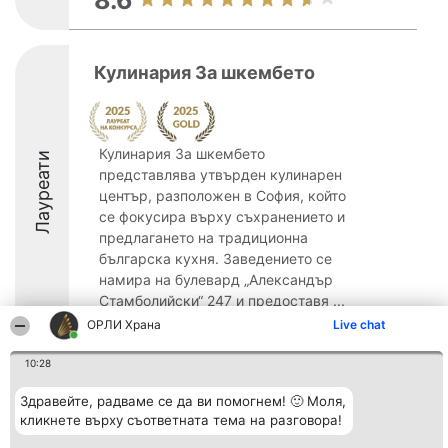
8.6
Кулинария За шкембето
Кулинария За шкембето
Лауреати
представлява утвърден кулинарен
център, разположен в София, който
се фокусира върху съхранението и
предлагането на традиционна
българска кухня. Заведението се
намира на булевард „Александър
Стамболийски“ 247 и предоставя ...
ОРЛИ Храна
Live chat
9.1
10:28
Здравейте, радваме се да ви помогнем! 🙂 Моля,
Организатор на
Класация
Контакти
кликнете върху съответната тема на разговора!
класиране
Победители
Контакти
Beautiful Company S.R.L.
Списък на