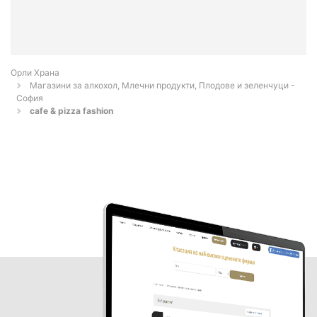
Орли Храна
Магазини за алкохол, Млечни продукти, Плодове и зеленчуци -
София
cafe & pizza fashion