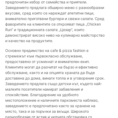
предпочитан избор от семейства и приятели.
Заведението предлага обширно меню с разнообразни
вкусове, сред които се нареждат апетитни пици,
внимателно приготвени бургери и свежи салати. Сред
фаворитите на клиентите се открояват пица „Chicken
Run“ и традиционната салата „Цезар“, които
демонстрират високо ниво на кулинарно майсторство
и качество на продуктите.
Основно предимство на cafe & pizza fashion е
стремежът към първокласно обслужване,
предоставяно от усмихнат и внимателен екип.
Клиентите могат да разчитат на бързо и ефективно
обслужване, както и на опцията храната да бъде
доставена до дома, винаги топла и в уговорения срок.
Заведението предлага също детски кът, където най-
малките посетители намират забавления и
спокойствие. Благодарение на удобното
местоположение и наличните паркоместа наблизо,
заведението е предпочитано както за хранене на
място, така и за поръчки за вкъщи. Широкото
разнообразие от ястия и уютната обстановка го