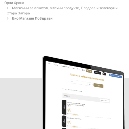
Орли Храна
Магазини за алкохол, Млечни продукти, Плодове и зеленчуци -
Стара Загора
Био Магазин ПоЗдрави