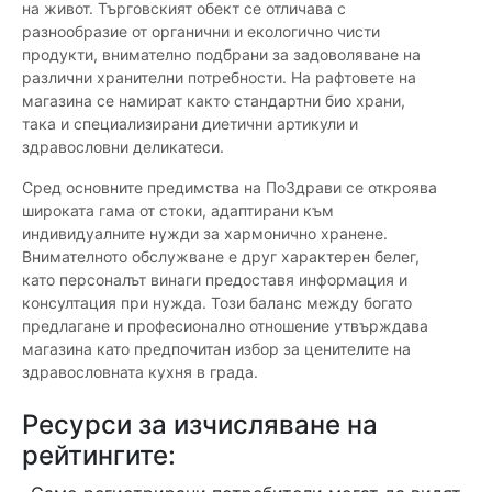
на живот. Търговският обект се отличава с
разнообразие от органични и екологично чисти
продукти, внимателно подбрани за задоволяване на
различни хранителни потребности. На рафтовете на
магазина се намират както стандартни био храни,
така и специализирани диетични артикули и
здравословни деликатеси.
Сред основните предимства на ПоЗдрави се откроява
широката гама от стоки, адаптирани към
индивидуалните нужди за хармонично хранене.
Внимателното обслужване е друг характерен белег,
като персоналът винаги предоставя информация и
консултация при нужда. Този баланс между богато
предлагане и професионално отношение утвърждава
магазина като предпочитан избор за ценителите на
здравословната кухня в града.
Ресурси за изчисляване на
рейтингите: