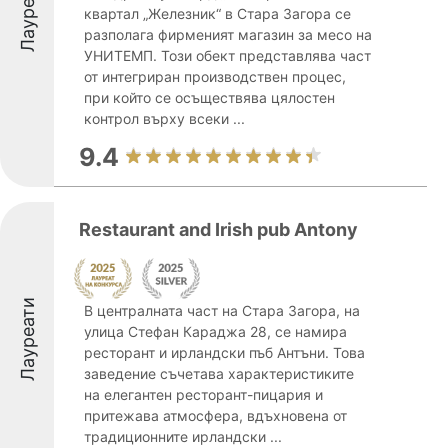
Лауреати
квартал „Железник“ в Стара Загора се
разполага фирменият магазин за месо на
УНИТЕМП. Този обект представлява част
от интегриран производствен процес,
при който се осъществява цялостен
контрол върху всеки ...
9.4
Restaurant and Irish pub Antony
Лауреати
В централната част на Стара Загора, на
улица Стефан Караджа 28, се намира
ресторант и ирландски пъб Антъни. Това
заведение съчетава характеристиките
на елегантен ресторант-пицария и
притежава атмосфера, вдъхновена от
традиционните ирландски ...