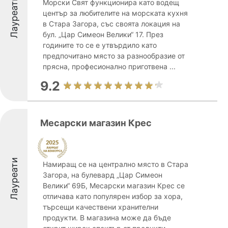
Лауреати
Морски Свят функционира като водещ
център за любителите на морската кухня
в Стара Загора, със своята локация на
бул. „Цар Симеон Велики“ 17. През
годините то се е утвърдило като
предпочитано място за разнообразие от
прясна, професионално приготвена ...
9.2
Месарски магазин Крес
Лауреати
Намиращ се на централно място в Стара
Загора, на булевард „Цар Симеон
Велики“ 69Б, Месарски магазин Крес се
отличава като популярен избор за хора,
търсещи качествени хранителни
продукти. В магазина може да бъде