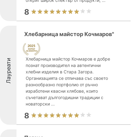
открит широк спектър от продукти, ...
8
Хлебарница майстор Кочмаров"
Хлебарница майстор Кочмаров е добре
Лауреати
познат производител на автентични
хлебни изделия в Стара Загора.
Организацията се отличава със своето
разнообразно портфолио от ръчно
изработени квасни хлябове, които
съчетават дългогодишни традиции с
новаторски ...
8