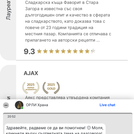
Лауреати
Сладкарска къща Фаворит в Стара
Загора е известна със своя
дългогодишен опит и качество в сферата
на сладкарството, като доказва това с
повече от 23 години традиция на
местния пазар. Компанията се отличава с
прилагането на авторски рецепти ...
9.3
AJAX
Аякс представлява утвърдена компания
Лауреати
от българската хранителна
ОРЛИ Храна
Live chat
промишленост, която може да се
похвали с богата история и устойчиво
20:52
присъствие на вътрешния пазар.
Здравейте, радваме се да ви помогнем! 🙂 Моля,
Създадена през 1995 година, тя
кликнете върху съответната тема на разговора!