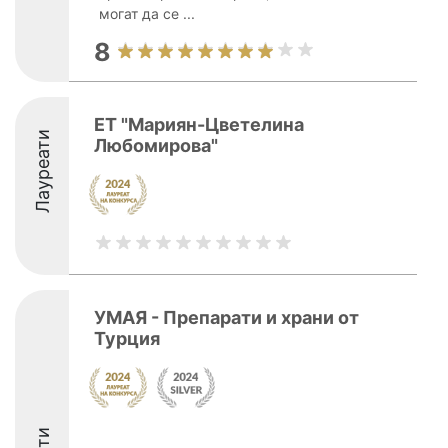
могат да се ...
8
ЕТ "Мариян-Цветелина
Лауреати
Любомирова"
УМАЯ - Препарати и храни от
Турция