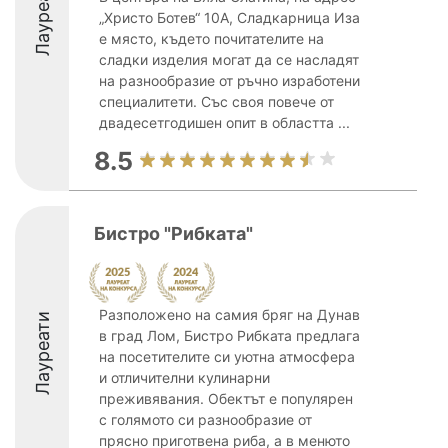
Лауреати
„Христо Ботев“ 10А, Сладкарница Иза
е място, където почитателите на
сладки изделия могат да се насладят
на разнообразие от ръчно изработени
специалитети. Със своя повече от
двадесетгодишен опит в областта ...
8.5
Бистро "Рибката"
Разположено на самия бряг на Дунав
Лауреати
в град Лом, Бистро Рибката предлага
на посетителите си уютна атмосфера
и отличителни кулинарни
преживявания. Обектът е популярeн
с голямото си разнообразие от
прясно приготвена риба, а в менюто