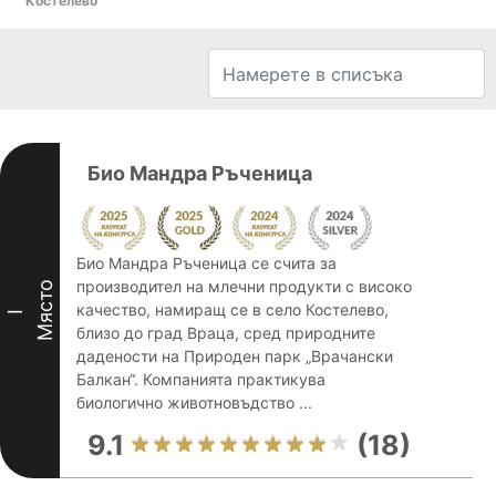
Костелево
Био Мандра Ръченица
Био Мандра Ръченица се счита за
производител на млечни продукти с високо
Място
качество, намиращ се в село Костелево,
I
близо до град Враца, сред природните
дадености на Природен парк „Врачански
Балкан“. Компанията практикува
биологично животновъдство ...
9.1
(18)