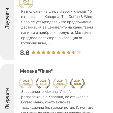
Лауреати
Разположен на улица „Георги Кирков“ 15
в центъра на Каварна, The Coffee & Wine
Shop се утвърждава като предпочитана
дестинация за ценителите на качествени
напитки и подбрани продукти. Магазинът
предлага селектирана колекция от
бутикови вина, ...
8.6
Механа "Лиан"
Лауреати
Заведението Механа "Лиан",
разположено в Каварна, се отличава с
богато меню, което включва
традиционни български ястия. Клиентите
му могат да опитат местни специалитети