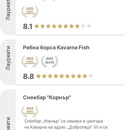
Лауреати
8.1
Рибна борса Kavarna Fish
Лауреати
8.8
Снекбар "Корнър"
Лауреати
Снекбар „Корнър“ се намира в центъра
на Каварна на адрес „Добротица“ 30 и се