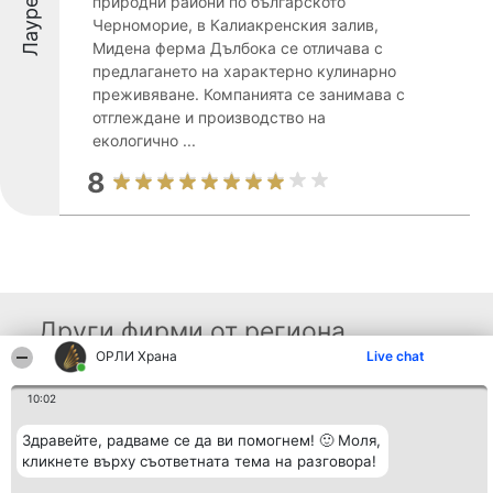
Лауреати
природни райони по българското
Черноморие, в Калиакренския залив,
Мидена ферма Дълбока се отличава с
предлагането на характерно кулинарно
преживяване. Компанията се занимава с
отглеждане и производство на
екологично ...
8
Други фирми от региона
ОРЛИ Храна
Live chat
10:02
Организатор на
Класация
Контакти
класиране
Победители
Контакти
Beautiful Company S.R.L.
Списък на
Здравейте, радваме се да ви помогнем! 🙂 Моля,
BulevardulAleea Timișul De
всички
кликнете върху съответната тема на разговора!
Sus Nr. 2, Bl. A30, Sc. A, Et.
победители
4, Ap. 13
Правила