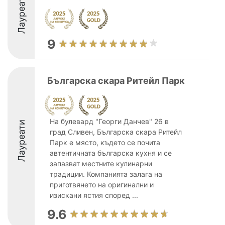
Лауреати
9
Българска скара Ритейл Парк
На булевард "Георги Данчев" 26 в
Лауреати
град Сливен, Българска скара Ритейл
Парк е място, където се почита
автентичната българска кухня и се
запазват местните кулинарни
традиции. Компанията залага на
приготвянето на оригинални и
изискани ястия според ...
9.6