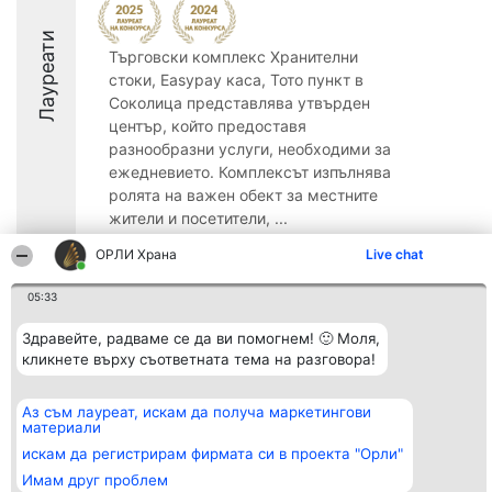
Лауреати
Търговски комплекс Хранителни
стоки, Easypay каса, Тото пункт в
Соколица представлява утвърден
център, който предоставя
разнообразни услуги, необходими за
ежедневието. Комплексът изпълнява
ролята на важен обект за местните
жители и посетители, ...
8.3
ОРЛИ Храна
Live chat
05:33
Организатор на
Класация
Контакти
Здравейте, радваме се да ви помогнем! 🙂 Моля,
класиране
Победители
Контакти
кликнете върху съответната тема на разговора!
Beautiful Company S.R.L.
Списък на
BulevardulAleea Timișul De
всички
Sus Nr. 2, Bl. A30, Sc. A, Et.
победители
Аз съм лауреат, искам да получа маркетингови
4, Ap. 13
Правила
материали
București 53-238
Статут/Устав
CUI 36737675
искам да регистрирам фирмата си в проекта "Орли"
Политика за
поверителност
Имам друг проблем