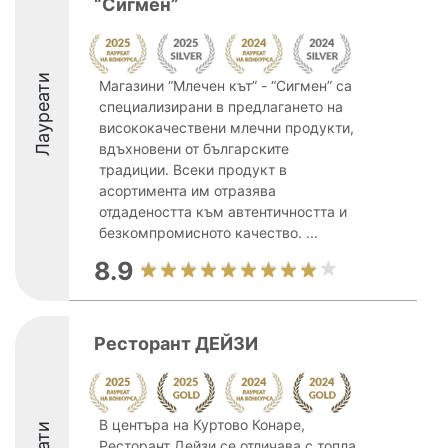
“Сигмен”
Лауреати
Магазини “Млечен кът” - “Сигмен” са
специализирани в предлагането на
висококачествени млечни продукти,
вдъхновени от българските
традиции. Всеки продукт в
асортимента им отразява
отдадеността към автентичността и
безкомпромисното качество. ...
8.9
Ресторант ДЕЙЗИ
В центъра на Куртово Конаре,
Ресторант Дейзи се отличава с топла