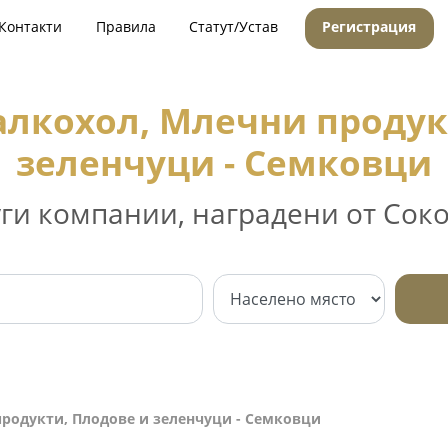
Контакти
Правила
Статут/Устав
Регистрация
алкохол, Млечни продук
зеленчуци - Семковци
уги компании, наградени от Соко
продукти, Плодове и зеленчуци - Семковци