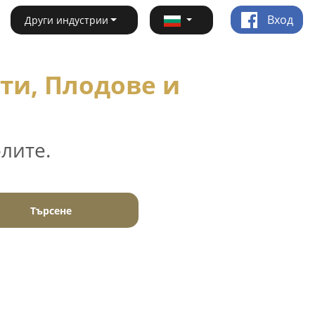
Вход
Други индустрии
ти, Плодове и
лите.
Търсене