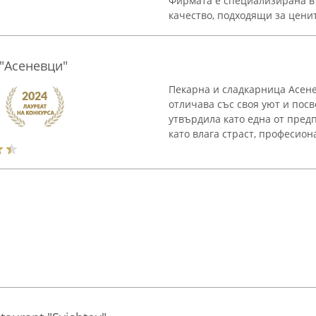
Фирмата е специализирана в 
качество, подходящи за ценит
"Асеневци"
Пекарна и сладкарница Асене
отличава със своя уют и посв
утвърдила като една от пред
като влага страст, професиона