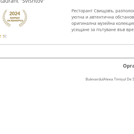
aurant "Svishtov"
Ресторант Свищовъ, разполож
уютна и автентична обстанов
оригинална музейна колекция
усещане за пътуване във врем
Орг
BulevardulAleea Timișul De Sus