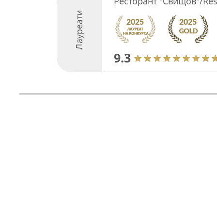
Ресторант "Свищов"/Rest
Лауреати
9.3