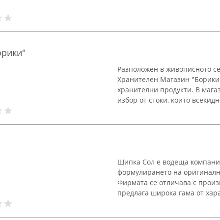
орики"
Разположен в живописното се
Хранителен Магазин "Борики"
хранителни продукти. В мага
избор от стоки, които всекидн
Щипка Сол е водеща компания
формулирането на оригинални
Фирмата се отличава с произ
предлага широка гама от хара