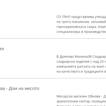
ГО ГРИЛ представлява утвърд
на трето поколение, запазва
горнооряховската скара. Комп
специализира в производствот
ех
В Дряново Милена98 Сладкарс
сладкарски изделия с над 25-
компанията разчита на екип 
на качеството и традициите в 
ва - Дом на месото
Месарски магазин Обнова - Д
хранителния сектор, позицио