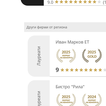
9.0
(
Други фирми от региона
Иван Марков ЕТ
Лауреати
9
Бистро "Рила"
Лауреати