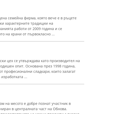
ена семейна фирма, която вече е в ръцете
йки характерните традиции на
анията работи от 2009 година и се
о на храни от първокласно ...
ки цех се утвърждава като производител на
годишен опит. Основана през 1998 година,
от професионални сладкари, които залагат
изработката ...
ом на месото е добре познат участник в
ниран в централната част на Обнова.