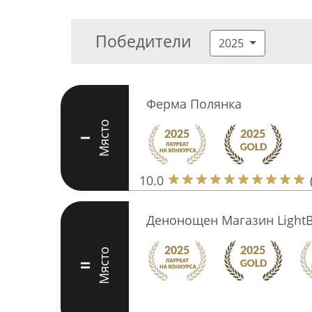
Победители
2025
Ферма Полянка
Място
I
10.0
Денонощен Магазин Light
Място
II