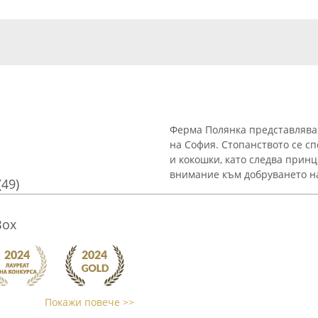
Ферма Полянка представлява 
на София. Стопанството се с
и кокошки, като следва прин
внимание към добруването на 
(49)
Box
Покажи повече >>