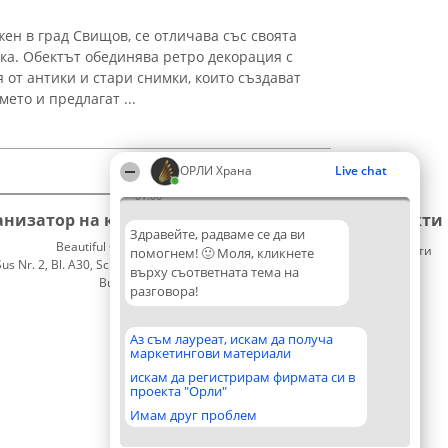
ен в град Свищов, се отличава със своята
ка. Обектът обединява ретро декорация с
 от антики и стари снимки, които създават
ето и предлагат ...
ОРЛИ Храна
Live chat
01:06
анизатор на класиране
Класация
Контакти
Здравейте, радваме се да ви
Beautiful Company S.R.L.
Победители
Контакти
помогнем! 🙂 Моля, кликнете
 Nr. 2, Bl. A30, Sc. A, Et. 4, Ap. 13
Списък
върху съответната тема на
București 53-238
на
разговора!
CUI 36737675
всички
победители
Правила
Аз съм лауреат, искам да получа
маркетингови материали
Статут/
Устав
искам да регистрирам фирмата си в
проекта "Орли"
Политика
за
Имам друг проблем
поверителност