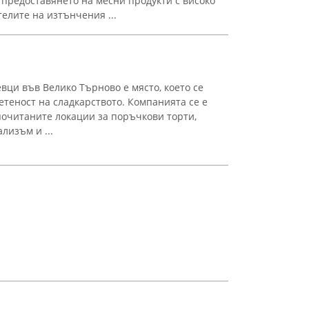
предоставянето на месни продукти с високо
елите на изтънчения ...
вци във Велико Търново е място, което се
етеност на сладкарството. Компанията се е
почитаните локации за поръчкови торти,
лизъм и ...