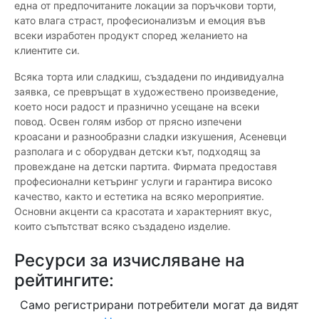
една от предпочитаните локации за поръчкови торти,
като влага страст, професионализъм и емоция във
всеки изработен продукт според желанието на
клиентите си.
Всяка торта или сладкиш, създадени по индивидуална
заявка, се превръщат в художествено произведение,
което носи радост и празнично усещане на всеки
повод. Освен голям избор от прясно изпечени
кроасани и разнообразни сладки изкушения, Асеневци
разполага и с оборудван детски кът, подходящ за
провеждане на детски партита. Фирмата предоставя
професионални кетъринг услуги и гарантира високо
качество, както и естетика на всяко мероприятие.
Основни акценти са красотата и характерният вкус,
които съпътстват всяко създадено изделие.
Ресурси за изчисляване на
рейтингите:
Само регистрирани потребители могат да видят