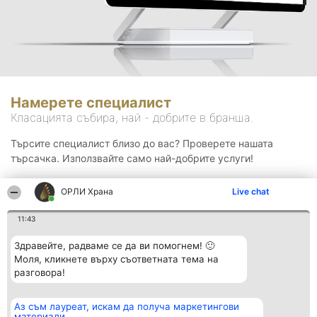
Намерете специалист
Класацията събира, най - добрите в бранша.
Търсите специалист близо до вас? Проверете нашата
търсачка. Използвайте само най-добрите услуги!
ОРЛИ Храна
Live chat
Търсене
11:43
Здравейте, радваме се да ви помогнем! 🙂
Моля, кликнете върху съответната тема на
разговора!
Аз съм лауреат, искам да получа маркетингови
Организатор на
Класация
Контакти
материали
класиране