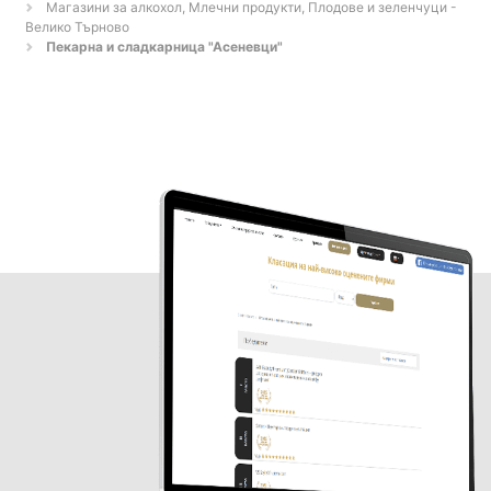
Магазини за алкохол, Млечни продукти, Плодове и зеленчуци -
Велико Търново
Пекарна и сладкарница "Асеневци"