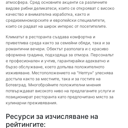
атмосфера. Сред основните акценти са различните
видове рибни деликатеси, които се открояват с високо
качество и внимателна изработка, както и
средиземноморските и европейски специалитети,
които се радват на широк интерес от посетителите.
Климатът в ресторанта създава комфортна и
приветлива среда както за семейни обяди, така и за
романтични вечери. Обектът разполага и с красиво
оформена градина, подходяща за отмора. Персоналът
е професионален и учтив, гарантирайки адекватно и
бързо обслужване, което допълва положителното
изживяване. Местоположението на "Нептун" улеснява
достъпа както за местните, така и за гостите на
Ботевград. Многобройните положителни мнения
потвърждават високото ниво на предлаганите услуги и
позиционират ресторанта като предпочитано място за
кулинарни преживявания.
Ресурси за изчисляване на
рейтингите: