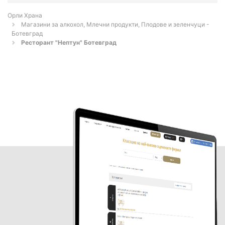
Орли Храна
Магазини за алкохол, Млечни продукти, Плодове и зеленчуци -
Ботевград
Ресторант "Нептун" Ботевград