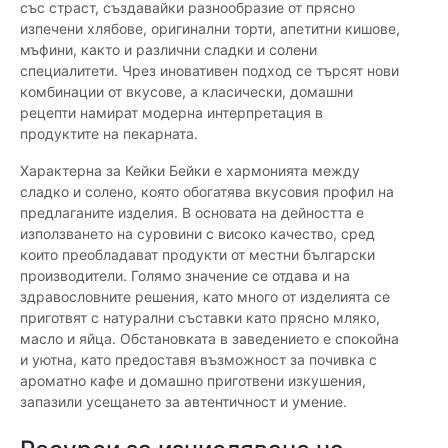
със страст, създавайки разнообразие от прясно
изпечени хлябове, оригинални торти, апетитни кишове,
мъфини, както и различни сладки и солени
специалитети. Чрез иновативен подход се търсят нови
комбинации от вкусове, а класически, домашни
рецепти намират модерна интерпретация в
продуктите на пекарната.
Характерна за Кейки Бейки е хармонията между
сладко и солено, която обогатява вкусовия профил на
предлаганите изделия. В основата на дейността е
използването на суровини с високо качество, сред
които преобладават продукти от местни български
производители. Голямо значение се отдава и на
здравословните решения, като много от изделията се
приготвят с натурални съставки като прясно мляко,
масло и яйца. Обстановката в заведението е спокойна
и уютна, като предоставя възможност за почивка с
ароматно кафе и домашно приготвени изкушения,
запазили усещането за автентичност и умение.