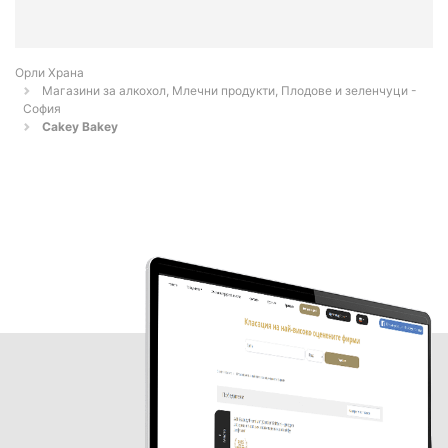
Орли Храна
Магазини за алкохол, Млечни продукти, Плодове и зеленчуци -
София
Cakey Bakey