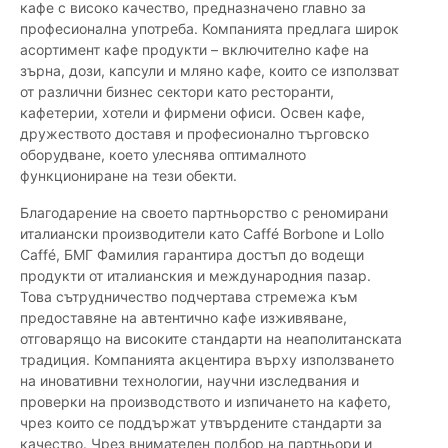
кафе с високо качество, предназначено главно за
професионална употреба. Компанията предлага широк
асортимент кафе продукти – включително кафе на
зърна, дози, капсули и мляно кафе, които се използват
от различни бизнес сектори като ресторанти,
кафетерии, хотели и фирмени офиси. Освен кафе,
дружеството доставя и професионално търговско
оборудване, което улеснява оптималното
функциониране на тези обекти.
Благодарение на своето партньорство с реномирани
италиански производители като Caffé Borbone и Lollo
Caffé, БМГ Фамилия гарантира достъп до водещи
продукти от италианския и международния пазар.
Това сътрудничество подчертава стремежа към
предоставяне на автентично кафе изживяване,
отговарящо на високите стандарти на неаполитанската
традиция. Компанията акцентира върху използването
на иновативни технологии, научни изследвания и
проверки на производството и изпичането на кафето,
чрез които се поддържат утвърдените стандарти за
качество. Чрез внимателен подбор на партньори и