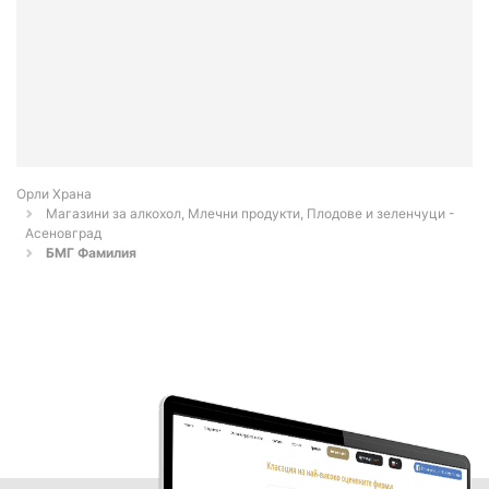
Орли Храна
Магазини за алкохол, Млечни продукти, Плодове и зеленчуци -
Асеновград
БМГ Фамилия