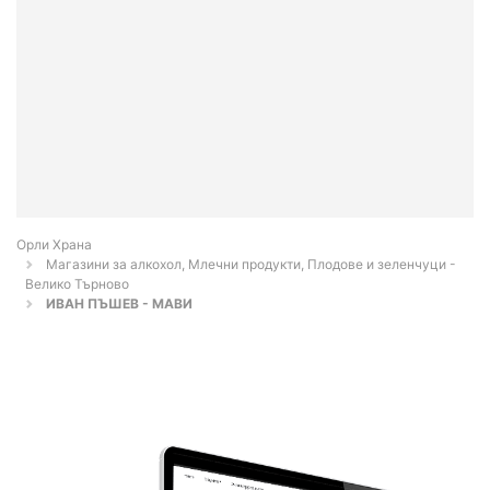
Орли Храна
Магазини за алкохол, Млечни продукти, Плодове и зеленчуци -
Велико Търново
ИВАН ПЪШЕВ - МАВИ