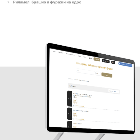
Риламел, брашно и фуражи на едро