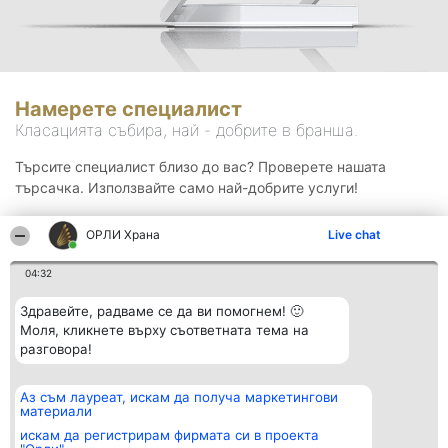
Намерете специалист
Класацията събира, най - добрите в бранша.
Търсите специалист близо до вас? Проверете нашата
търсачка. Използвайте само най-добрите услуги!
ОРЛИ Храна
Live chat
Търсене
04:32
Здравейте, радваме се да ви помогнем! 🙂
Моля, кликнете върху съответната тема на
разговора!
Аз съм лауреат, искам да получа маркетингови
Организатор на
Класация
Контакти
материали
класиране
Победители
Контакти
Beautiful Company S.R.L.
Списък на
искам да регистрирам фирмата си в проекта
BulevardulAleea Timișul De
всички