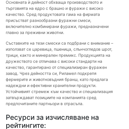
Основната ѝ дейност обхваща производството и
търговията на едро с брашно и фуражи с високо
качество. Сред продуктовата гама на фирмата
присъстват разнообразни фуражни смеси,
включително комбинирани фуражи, предназначени
главно за преживни животни.
Съставките на тези смески са подбрани с внимание –
използват се царевица, пшеница, слънчогледов шрот,
трици, както и минерален премикс. Продукцията на
дружеството се отличава с високи стандарти на
качество, гарантирано от специализиран фуражен
завод. Чрез дейността си, Риламел подкрепя
фермерите и животновъдния бранш, като предлага
надеждни и ефективни хранителни продукти.
Устойчивият стремеж към качество и специализация
затвърждават позициите на компанията сред
предпочитаните партньори в отрасъла.
Ресурси за изчисляване на
рейтингите: