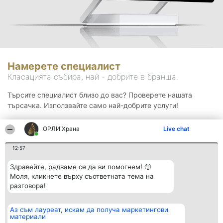
Намерете специалист
Класацията събира, най - добрите в бранша.
Търсите специалист близо до вас? Проверете нашата
търсачка. Използвайте само най-добрите услуги!
ОРЛИ Храна
Live chat
Търсене
12:57
Здравейте, радваме се да ви помогнем! 🙂
Моля, кликнете върху съответната тема на
разговора!
Аз съм лауреат, искам да получа маркетингови
Организатор на
Класация
Контакти
материали
класиране
Победители
Контакти