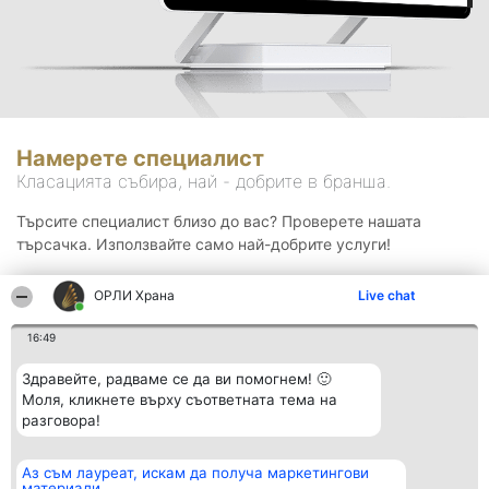
Намерете специалист
Класацията събира, най - добрите в бранша.
Търсите специалист близо до вас? Проверете нашата
търсачка. Използвайте само най-добрите услуги!
ОРЛИ Храна
Live chat
Търсене
16:49
Здравейте, радваме се да ви помогнем! 🙂
Моля, кликнете върху съответната тема на
разговора!
Аз съм лауреат, искам да получа маркетингови
Организатор на
Класация
Контакти
материали
класиране