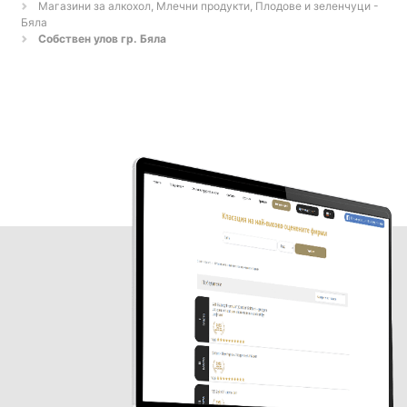
Магазини за алкохол, Млечни продукти, Плодове и зеленчуци -
Бяла
Собствен улов гр. Бяла