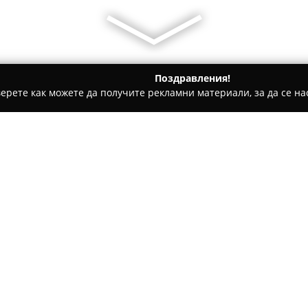
Поздравления!
ерете как можете да получите рекламни материали, за да се нас
дукти, Плодове и зеленчуци - Гоце Делчев
Месарница Бълг
Относно компанията:
На улица „П.К Яворов“ 7 в гр
България
, която е разпозна
висококачествени месни прод
от прясно месо, отговарящ н
Асортиментът включва внима
животински видове, които се 