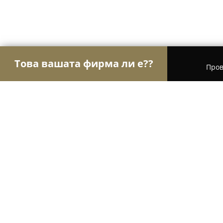
Това вашата фирма ли е??
Пров
Орли Храна
Магазини за алкохол, Млечни про
Месарница България
8.1
(5)