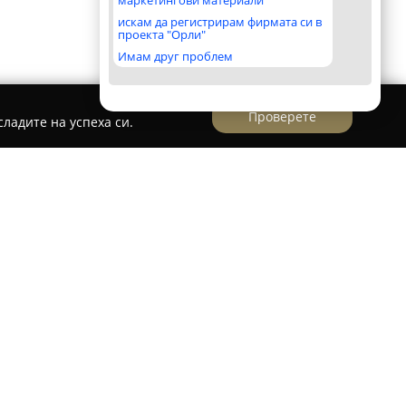
маркетингови материали
искам да регистрирам фирмата си в
проекта "Орли"
Имам друг проблем
Проверете
ладите на успеха си.
ария
ад Гоце Делчев се намира
Месарница
вана като утвърден доставчик на
укти. Магазинът е познат с широкия си избор
а различни кулинарни предпочитания.
телно селектирани меса от различни
отличават с гарантирана свежест и изразен