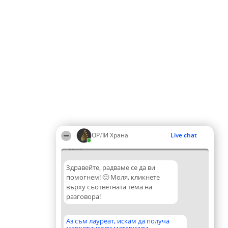
ОРЛИ Храна
Live chat
06:15
Здравейте, радваме се да ви
помогнем! 🙂 Моля, кликнете
върху съответната тема на
разговора!
Аз съм лауреат, искам да получа