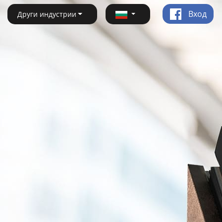
Вход
Други индустрии