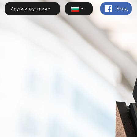
Вход
Други индустрии