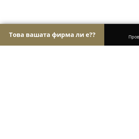
Това вашата фирма ли е??
Пров
Орли Храна
Магазини за алкохол, Млечни про
Натурални брашна с. Плевун "Агр
8.5
(5)
Кобилино, Pelevun