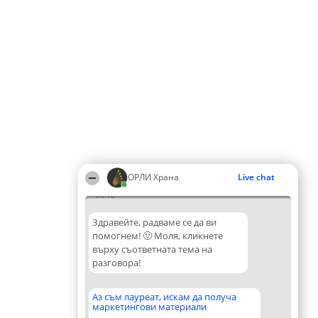
ОРЛИ Храна
Live chat
06:18
Здравейте, радваме се да ви
помогнем! 🙂 Моля, кликнете
върху съответната тема на
разговора!
Аз съм лауреат, искам да получа
маркетингови материали