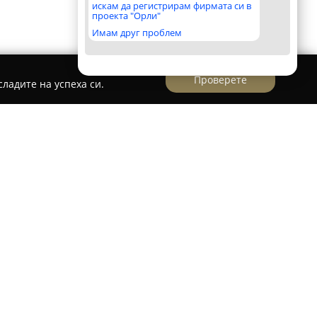
искам да регистрирам фирмата си в
проекта "Орли"
Имам друг проблем
Проверете
ладите на успеха си.
с. Плевун "Агри и Бранди"
овград, се намира предприятието за
ранди
, което се специализира в производството
и с високо качество. Това семейно
годишни традиции с актуални хигиенни
 чистото земеделие: компанията отглежда
а върху собствени площи, разположени в