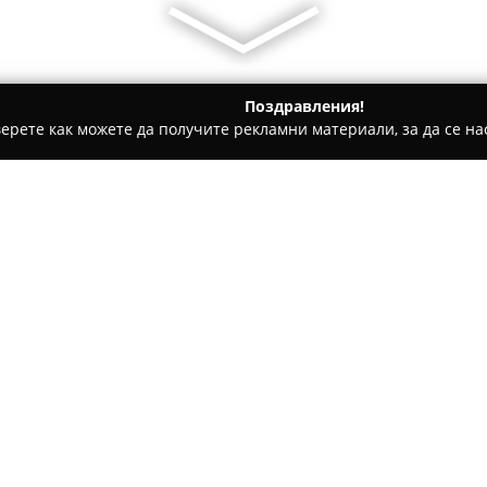
Поздравления!
ерете как можете да получите рекламни материали, за да се нас
дукти, Плодове и зеленчуци - Кобилино
Натурални брашна 
и и Бранди"
Относно компанията:
В село Плевун, община Ивайл
натурални брашна
Агри и Б
на брашна от зърнени култур
предприятие съчетава дълго
стандарти и акцентира върху
лимец, спелта, ръж и пшениц