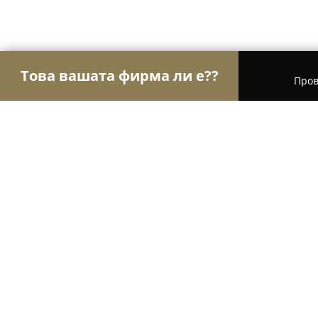
Това вашата фирма ли е??
Пров
Орли Храна
Магазини за алкохол, Млечни пр
Мандра "Моето здраве" - ЗП И. П
8.4
(8)
Мусомища,