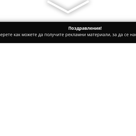
Поздравления!
ерете как можете да получите рекламни материали, за да се нас
одукти, Плодове и зеленчуци - Мусомища
Мандра "Моето зд
анчев
Относно компанията:
Мандра "Моето здраве"
– ЗП
предприятие в хранително-вк
Мусомища. Фирмата се отлич
млечни продукти, като акцен
традиционни и качествени вк
С натрупан значителен опит 