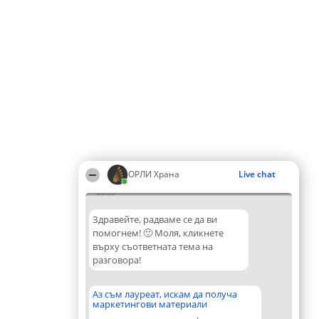
ОРЛИ Храна
Live chat
05:59
Здравейте, радваме се да ви
помогнем! 🙂 Моля, кликнете
върху съответната тема на
разговора!
Аз съм лауреат, искам да получа
маркетингови материали