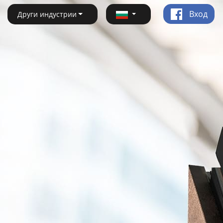
Вход
Други индустрии