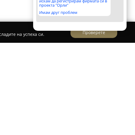
искам да регистрирам фирмата си в
проекта "Орли"
Имам друг проблем
Проверете
ладите на успеха си.
раве" - ЗП И. Панчев
 И. Панчев представлява утвърдено
усовата промишленост, ситуирано в село
ава с производство на различни видове
тът е поставен върху осигуряването на
усове за своите потребители.
в сферата, компанията е изградена като