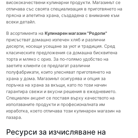
висококачествени кулинарни продукти. Магазинът се
отличава със своята специализация в приготвянето на
прясна и апетитна храна, създадена с внимание към
всеки детайл.
В асортимента на
Кулинарен магазин "Родопи"
присъстват домашно изпечен хляб и различни
десерти, носещи усещане за уют и традиция. Сред
класическите предложения са домашна бисквитена
торта и мляко с ориз. За по-голямо удобство на
заетите клиенти се предлагат различни
полуфабрикати, които улесняват приготвянето на
храна у дома. Магазинът осигурява и опция за
поръчка на храна за вкъщи, като по този начин
гарантира свежи и вкусни решения в ежедневието.
Специален акцент се поставя върху качеството на
използваните продукти и професионалната им
изработка, което отличава този кулинарен магазин на
пазара.
Ресурси за изчисляване на