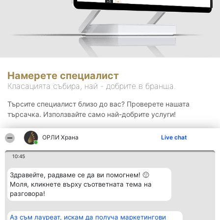
Намерете специалист
Класацията събира, най - добрите в бранша.
Търсите специалист близо до вас? Проверете нашата
търсачка. Използвайте само най-добрите услуги!
ОРЛИ Храна
Live chat
Търсене
10:45
Здравейте, радваме се да ви помогнем! 🙂
Моля, кликнете върху съответната тема на
разговора!
Аз съм лауреат, искам да получа маркетингови
Организатор на
Класация
Контакти