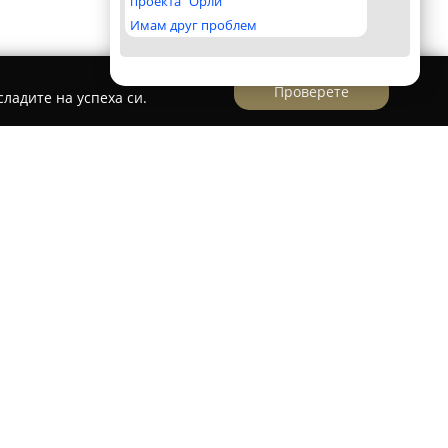
проекта "Орли"
Имам друг проблем
Проверете
ладите на успеха си.
в град Лом и представлява уютно място за
оверието на много посетители. Локацията ѝ е
 №5, където гостите могат да се насладят на
яща за приятелски разговори и приятни
 често се откроява приветливо и учтиво
създаването на приятна атмосфера и чувство