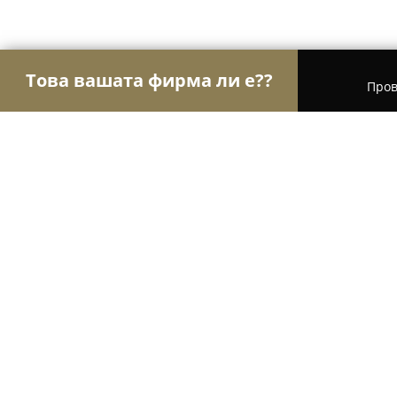
Това вашата фирма ли е??
Пров
Орли Храна
Магазини за алкохол, Млечни про
Закусвалня Криси
8.7
(93)
Лом, Людовико Миланези 5