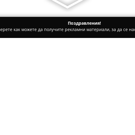
Поздравления!
ерете как можете да получите рекламни материали, за да се нас
дукти, Плодове и зеленчуци - Лом
Закусвалня Криси
Относно компанията:
Закусвалня Криси
се намира 
хранене, което е спечелило д
на улица „Людовико Миланези“
спокойна обстановка, подход
преживявания. В заведението
обслужване, допринасящо за 
за гостоприемство.