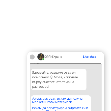
ОРЛИ Храна
Live chat
13:42
Здравейте, радваме се да ви
помогнем! 🙂 Моля, кликнете
върху съответната тема на
разговора!
Аз съм лауреат, искам да получа
маркетингови материали
искам да регистрирам фирмата си в