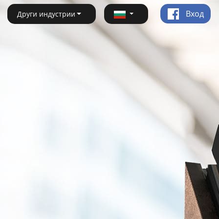
Вход
Други индустрии