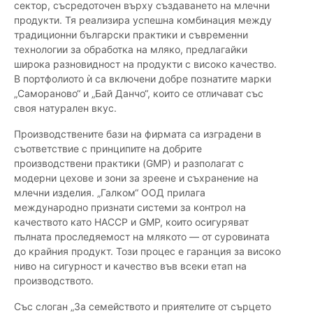
сектор, съсредоточен върху създаването на млечни
продукти. Тя реализира успешна комбинация между
традиционни български практики и съвременни
технологии за обработка на мляко, предлагайки
широка разновидност на продукти с високо качество.
В портфолиото ѝ са включени добре познатите марки
„Самораново“ и „Бай Данчо“, които се отличават със
своя натурален вкус.
Производствените бази на фирмата са изградени в
съответствие с принципите на добрите
производствени практики (GMP) и разполагат с
модерни цехове и зони за зреене и съхранение на
млечни изделия. „Галком“ ООД прилага
международно признати системи за контрол на
качеството като HACCP и GMP, които осигуряват
пълната проследяемост на млякото — от суровината
до крайния продукт. Този процес е гаранция за високо
ниво на сигурност и качество във всеки етап на
производството.
Със слоган „За семейството и приятелите от сърцето