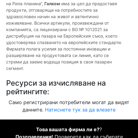
на Рила планина“,
Галком
има за цел да предоставя
продукти, отговарящи на потребностите за
здравословен начин на живот и автентично
изживяване. Всички артикули, произвеждани от
компанията, са лицензирани с BG № 1012021 за
дистрибуция на пазара на Европейския съюз, което
удостоверява спазването на европейските стандарти.
Фирмата полага усилия за постоянни иновации и
разширяване на продуктовата си линия, като се
стреми да заеме водеща позиция в своя пазарен
сегмент.
Ресурси за изчисляване на
рейтингите:
Само регистрирани потребители могат да видят
данните.
Натиснете тук за да влезете
Това вашата фирма ли е?
?
Поздравления!
Проверете как да събирате