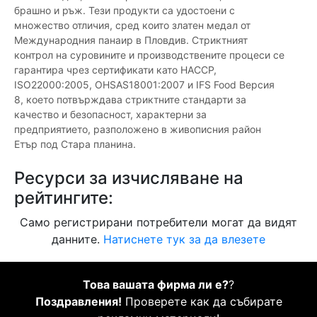
брашно и ръж. Тези продукти са удостоени с
множество отличия, сред които златен медал от
Международния панаир в Пловдив. Стриктният
контрол на суровините и производствените процеси се
гарантира чрез сертификати като HACCP,
ISO22000:2005, OHSAS18001:2007 и IFS Food Версия
8, което потвърждава стриктните стандарти за
качество и безопасност, характерни за
предприятието, разположено в живописния район
Етър под Стара планина.
Ресурси за изчисляване на
рейтингите:
Само регистрирани потребители могат да видят
данните.
Натиснете тук за да влезете
Това вашата фирма ли е?
?
Поздравления!
Проверете как да събирате