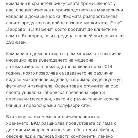
компании в хранително-вкусовата промишленост у
нас, специализирана в производството на макаронени
изделия и домашна юфка. Фирмата разпространява
своите продукти под добре познати марки като „Етър“,
„Габрово“ и „Пламена“, които достигат до клиенти не
само в България, но и в редица европейски и азиатски
държави.
Компанията демонстрира стремеж към технологични
иновации чрез въвеждането на модерна
автоматизирана производствена линия през 2014
година, която позволява създаването на различни
видове макаронени изделия, например фиде, кус-кус,
фетучини и талиателе. Освен това е отличителна със
своята уникална Габровска препечена юфка и
препечени макарони, както и с ръчно точени кори за
баница и прахообразни полуфабрикати.
В отговор на съвременните изисквания към
храненето,
ВАС
разширява продуктовата си гама с
диетични макаронени изделия, обогатени с фибри,
овесени ядки, пълнозърнести компоненти, ленено