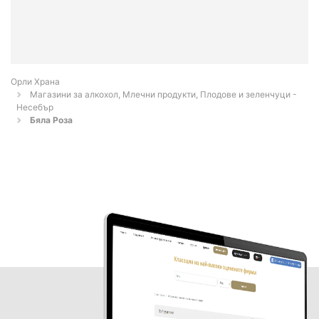
Орли Храна
Магазини за алкохол, Млечни продукти, Плодове и зеленчуци -
Несебър
Бяла Розa