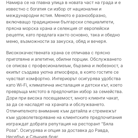
Намира се на главна улица в новата част на града и е
известно с богатия си избор от национални и
международни ястия. Менюто е разнообразно,
включващо традиционни български специалитети,
прясна морска храна и селекция от европейски
рецепти, като предлага както основно, така и обедно
меню, възможности за закуска, обяд и вечеря.
Висококачествената храна се отличава с прясно
приготвяне и апетитни, обилни порции. Обслужването
се описва с професионализъм, бързина и любезност, а
екипът създава уютна атмосфера, в която гостите се
чувстват комфортно. Интериорът осигурява удобства
като Wi-Fi, климатична инсталация и детски кът, което
превръща мястото в предпочитан избор за семейства.
Дори при висока посещаемост, много клиенти чакат,
за да се насладят на храната и обслужването.
Отличителното внимание към детайла и стремежът
към удоволетворяване на клиентските предпочитания
изграждат добрата репутация на ресторант "Бяла
Роза". Осигурява и опция за доставка до Равда,
Несебър и Слънчев бряг.