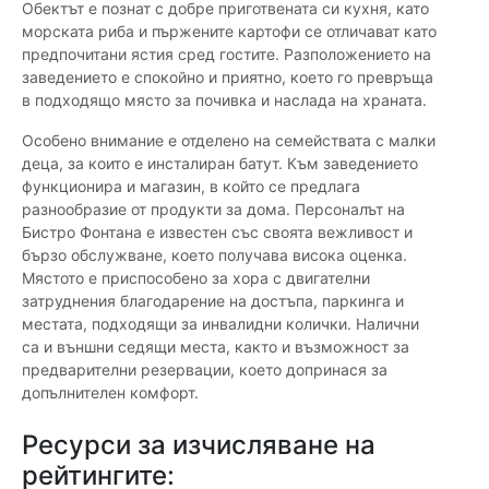
Обектът е познат с добре приготвената си кухня, като
морската риба и пържените картофи се отличават като
предпочитани ястия сред гостите. Разположението на
заведението е спокойно и приятно, което го превръща
в подходящо място за почивка и наслада на храната.
Особено внимание е отделено на семействата с малки
деца, за които е инсталиран батут. Към заведението
функционира и магазин, в който се предлага
разнообразие от продукти за дома. Персоналът на
Бистро Фонтана е известен със своята вежливост и
бързо обслужване, което получава висока оценка.
Мястото е приспособено за хора с двигателни
затруднения благодарение на достъпа, паркинга и
местата, подходящи за инвалидни колички. Налични
са и външни седящи места, както и възможност за
предварителни резервации, което допринася за
допълнителен комфорт.
Ресурси за изчисляване на
рейтингите: