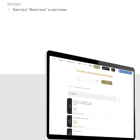
Хисаря
Бистро "Фонтана" и магазин