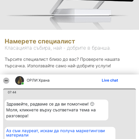
Намерете специалист
Класацията събира, най - добрите в бранша.
Търсите специалист близо до вас? Проверете нашата
търсачка. Използвайте само най-добрите услуги!
ОРЛИ Храна
Live chat
Търсене
07:44
Здравейте, радваме се да ви помогнем! 🙂
Моля, кликнете върху съответната тема на
разговора!
Аз съм лауреат, искам да получа маркетингови
Организатор на
Класация
Контакти
материали
класиране
Победители
Контакти