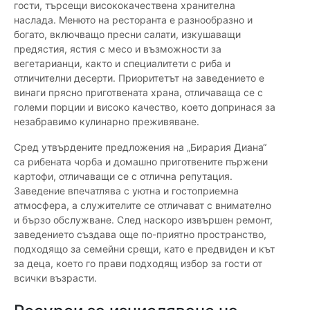
гости, търсещи висококачествена хранителна
наслада. Менюто на ресторанта е разнообразно и
богато, включващо пресни салати, изкушаващи
предястия, ястия с месо и възможности за
вегетарианци, както и специалитети с риба и
отличителни десерти. Приоритетът на заведението е
винаги прясно приготвената храна, отличаваща се с
големи порции и високо качество, което допринася за
незабравимо кулинарно преживяване.
Сред утвърдените предложения на „Бирария Диана“
са рибената чорба и домашно приготвените пържени
картофи, отличаващи се с отлична репутация.
Заведение впечатлява с уютна и гостоприемна
атмосфера, а служителите се отличават с внимателно
и бързо обслужване. След наскоро извършен ремонт,
заведението създава още по-приятно пространство,
подходящо за семейни срещи, като е предвиден и кът
за деца, което го прави подходящ избор за гости от
всички възрасти.