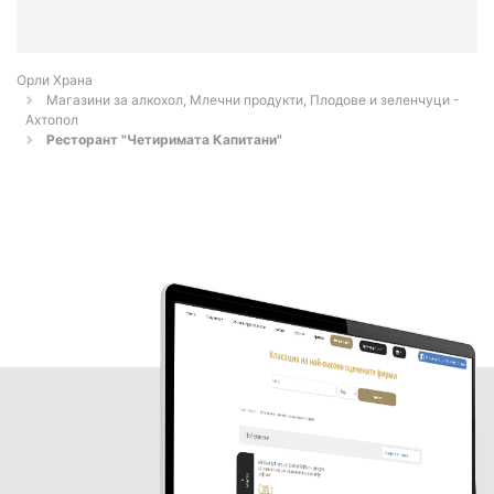
Орли Храна
Магазини за алкохол, Млечни продукти, Плодове и зеленчуци -
Ахтопол
Ресторант "Четиримата Капитани"