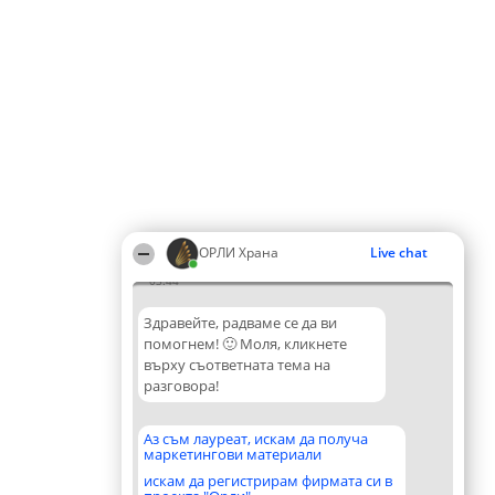
ОРЛИ Храна
Live chat
03:44
Здравейте, радваме се да ви
помогнем! 🙂 Моля, кликнете
върху съответната тема на
разговора!
Аз съм лауреат, искам да получа
маркетингови материали
искам да регистрирам фирмата си в