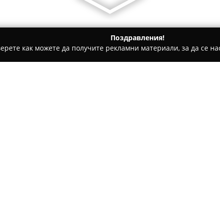
Поздравления!
ерете как можете да получите рекламни материали, за да се нас
дукти, Плодове и зеленчуци - Пловдив
Балев Био Маркет -
Относно компанията:
Балев Био Маркет
представл
предлагането на висококачес
успешно на пазара в Българи
органични артикули, които се
качество. Сред продуктовата 
храни, биологични изделия, б
специализирани продукти като