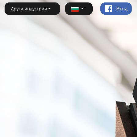
Вход
Други индустрии