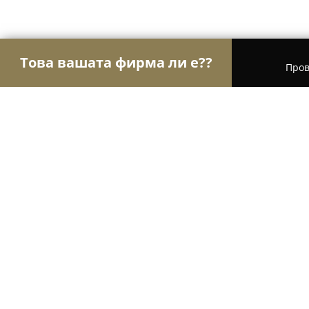
Това вашата фирма ли е??
Пров
Орли Храна
Магазини за алкохол, Млечни про
Балев Био Маркет - Пловдив
8.4
(236)
Пловдив, ул. „Младежка“ 2