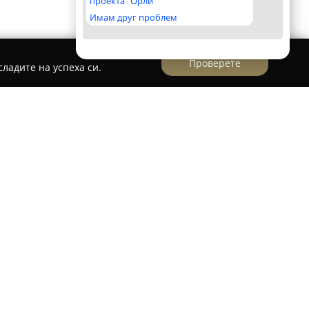
проекта "Орли"
Имам друг проблем
Проверете
ладите на успеха си.
 Пловдив
ява добре познат магазин, фокусиран върху
твени био храни и продукти, развиващ се
я. Фирмата е вносител на специално подбрани
 отличават с гарантиран произход и високо
гама могат да се намерят разнообразни био
ио плодове и зеленчуци, както и
 опции без глутен, сурови храни, веган