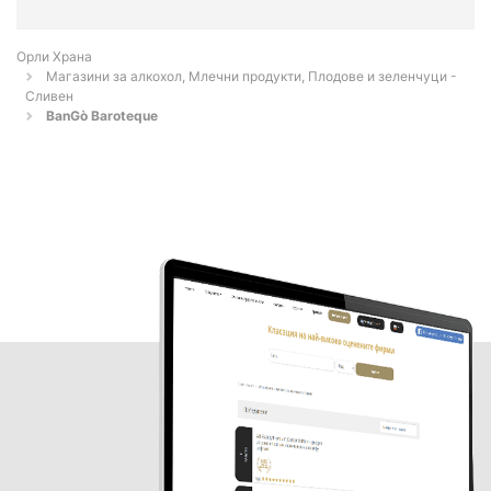
Орли Храна
Магазини за алкохол, Млечни продукти, Плодове и зеленчуци -
Сливен
BanGò Baroteque