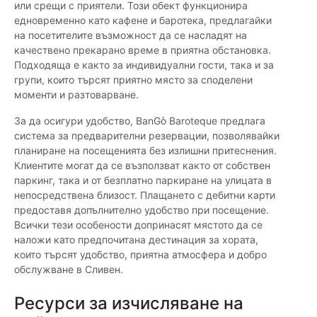
или срещи с приятели. Този обект функционира
едновременно като кафене и баротека, предлагайки
на посетителите възможност да се насладят на
качествено прекарано време в приятна обстановка.
Подходяща е както за индивидуални гости, така и за
групи, които търсят приятно място за споделени
моменти и разтоварване.
За да осигури удобство, BanGò Baroteque предлага
система за предварителни резервации, позволявайки
планиране на посещенията без излишни притеснения.
Клиентите могат да се възползват както от собствен
паркинг, така и от безплатно паркиране на улицата в
непосредствена близост. Плащането с дебитни карти
предоставя допълнително удобство при посещение.
Всички тези особености допринасят мястото да се
наложи като предпочитана дестинация за хората,
които търсят удобство, приятна атмосфера и добро
обслужване в Сливен.
Ресурси за изчисляване на