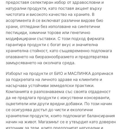
предоставя селектиран избор от здравословни и
натурални продукти, като поставя акцент върху
чистотата и високото качество на храните. В
асортимента й се включват различни видове био
храни, отгледани без използване на синтетични
пестициди, химични торове или генетично
модифицирани съставки. С този подход фирмата
гарантира продукти с богат вкус и значителна
хранителна стойност, като същевременно подпомага
опазването на биоразнообразието и предотвратява
замърсяването на околната среда.
Изборът на продукти от БИО и МАСЛИНКА допринася
за подкрепата на личното здраве на клиентите и
насърчава устойчиви земеделски практики.
Компанията е разпознаваема със своята отдаденост
да не предлага продукти с изкуствени консерванти,
оцветители или други вредни добавки. По този начин
се осигурява достъп до чисти и екологични
хранителни продукти, които подпомагат балансирания
начин на живот. Магазинът се е утвърдил като доверен
източник за тези, които предпочитат натурални и