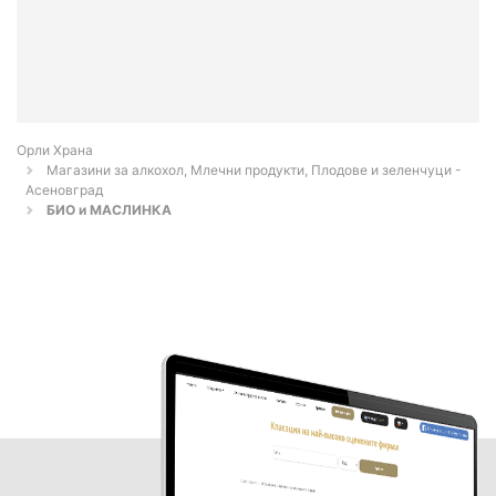
Орли Храна
Магазини за алкохол, Млечни продукти, Плодове и зеленчуци -
Асеновград
БИО и МАСЛИНКА