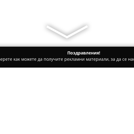
Поздравления!
ерете как можете да получите рекламни материали, за да се нас
дукти, Плодове и зеленчуци - Велики Преслав
Хотел - Рест
Относно компанията:
Комплексът
Хотел - Рестора
природа в близост до язовир
от Велики Преслав. Това мяс