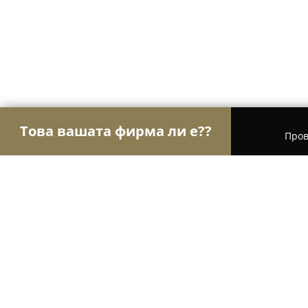
Това вашата фирма ли е??
Пров
Орли Храна
Магазини за алкохол, Млечни про
Хотел - Ресторант Русалка