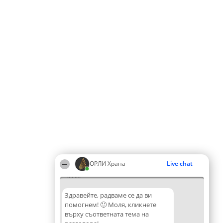
ОРЛИ Храна
Live chat
05:08
Здравейте, радваме се да ви
помогнем! 🙂 Моля, кликнете
върху съответната тема на