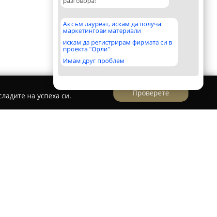
разговора!
Аз съм лауреат, искам да получа
маркетингови материали
искам да регистрирам фирмата си в
проекта "Орли"
Имам друг проблем
Проверете
ладите на успеха си.
орант Русалка
нт Русалка
е разположен сред живописната
 Тича, на приблизително петнадесет километра
то комбинира чист въздух, тишина и красива