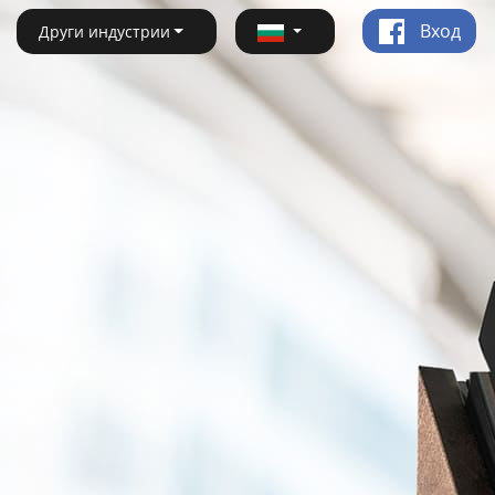
Вход
Други индустрии