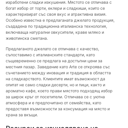
изработени сладки изкушения. Мястото се отличава с
богат избор от торти, еклери и сладкиши, които се
характеризират със своя вкус и атрактивна визия.
Особено известна е предлаганата джелато продукция,
създадена по традиционна италианска технология,
включваща натурални овкусители, краве мляко и
животинска сметана.
Предлаганото джелато се отличава с качество,
съпоставимо с италианските стандарти, като
същевременно се предлага на достъпни цени за
местния пазар. Заведение като Arte се откроява със
съчетанието между иновация и традиция в областта
на сладкарството. Клиентите имат възможност да
опитат не само сладки десерти, но и пици, както и
ароматно кафе, което прави мястото подходящ избор
за широк кръг от посетители. Отличава се с уютна
атмосфера и е предпочитано от семейства, като
предоставя възможности за консумация на място и
храна за вкъщи.