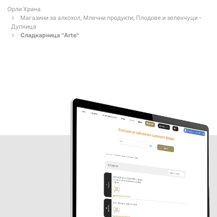
Орли Храна
Магазини за алкохол, Млечни продукти, Плодове и зеленчуци -
Дупница
Сладкарница "Arte"