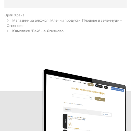
Орли Храна
Магазини за алкохол, Млечни продукти, Плодове и зеленчуци -
Огняново
Комплекс "Рай" - с.Огняново