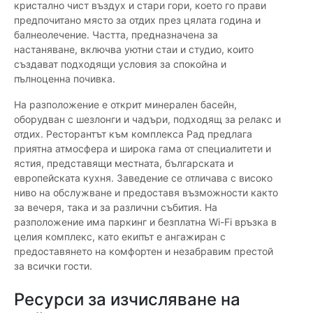
кристално чист въздух и стари гори, което го прави
предпочитано място за отдих през цялата година и
балнеолечение. Частта, предназначена за
настаняване, включва уютни стаи и студио, които
създават подходящи условия за спокойна и
пълноценна почивка.
На разположение е открит минерален басейн,
оборудван с шезлонги и чадъри, подходящ за релакс и
отдих. Ресторантът към комплекса Рад предлага
приятна атмосфера и широка гама от специалитети и
ястия, представящи местната, българската и
европейската кухня. Заведение се отличава с високо
ниво на обслужване и предоставя възможности както
за вечеря, така и за различни събития. На
разположение има паркинг и безплатна Wi-Fi връзка в
целия комплекс, като екипът е ангажиран с
предоставянето на комфортен и незабравим престой
за всички гости.
Ресурси за изчисляване на