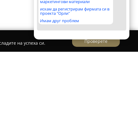
маркетингови материали
искам да регистрирам фирмата си в
проекта "Орли"
Имам друг проблем
Проверете
ладите на успеха си.
и"
н в централната част на село Петревене,
с специално подбрано кулинарно изживяване.
своя уют и добрата атмосфера, предпочитано
овит заради богатата гама от вкусни ястия и
лючва разнообразие от традиционни