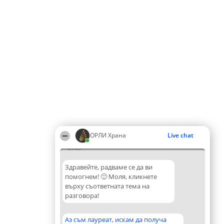
ОРЛИ Храна
Live chat
09:43
Здравейте, радваме се да ви
помогнем! 🙂 Моля, кликнете
върху съответната тема на
разговора!
Аз съм лауреат, искам да получа