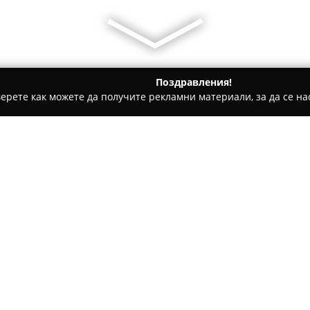
Поздравления!
ерете как можете да получите рекламни материали, за да се нас
дукти, Плодове и зеленчуци - Петревене
Ресторант '' Викк
Относно компанията:
Ресторант Викки
, разположе
впечатлява посетителите съ
Помещението е известно със 
от клиентите в района на Лук
приятната среда. Менюто вк