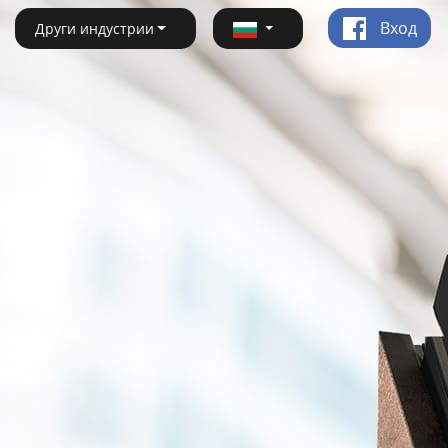
Вход
Други индустрии