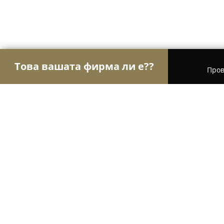
Това вашата фирма ли е??
Пров
Орли Храна
Магазини за алкохол, Млечни про
Ресторант '' Викки"
10
(52)