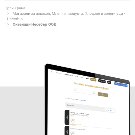
Орли Храна
Магазини за алкохол, Млечни продукти, Плодове и зеленчуци -
Несебър
Океаниди Несебър ООД