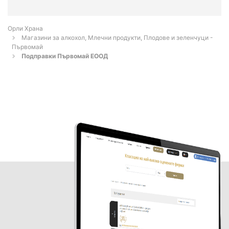
Орли Храна
Магазини за алкохол, Млечни продукти, Плодове и зеленчуци -
Първомай
Подправки Първомай ЕООД