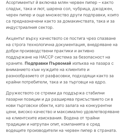
Асортиментът й включва млян червен пипер – както
сладък, така и лют, шарена сол, чубрица, джоджен,
черен пипер и още множество други подправки, които
са предназначени както за домакинствата, така и за
индустриалния сектор.
Акцентът върху качеството се постига чрез спазване
на строга технологична документация, внедряване на
добри производствени практики и активно
поддържане на НАССР система за безопасност на
храните.
Подправки Първомай
изпъква на пазара с
вниманието към нуждите на клиентите и
разнообразието от разфасовки, подходящи както за
крайни потребители, така и за търговци на едро.
Дружеството се стреми да поддържа стабилни
пазарни позиции и да разширява присъствието си в
нови търговски обекти, като залага на конкурентни
цени, високо качество и максимално удовлетворяване
на клиентските изисквания. Водена от трайни
традиции и натрупан опит, компанията е сред
водещите производители на червен пипер в страната.