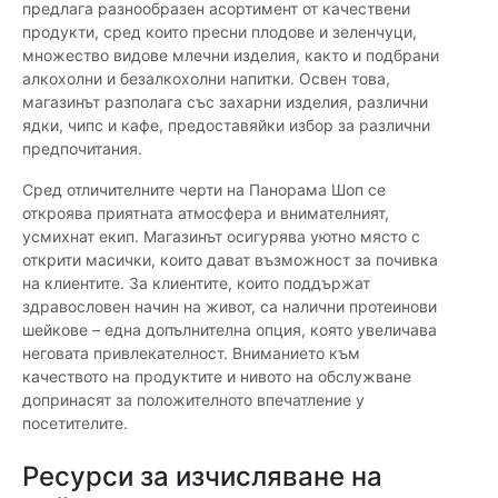
предлага разнообразен асортимент от качествени
продукти, сред които пресни плодове и зеленчуци,
множество видове млечни изделия, както и подбрани
алкохолни и безалкохолни напитки. Освен това,
магазинът разполага със захарни изделия, различни
ядки, чипс и кафе, предоставяйки избор за различни
предпочитания.
Сред отличителните черти на Панорама Шоп се
откроява приятната атмосфера и внимателният,
усмихнат екип. Магазинът осигурява уютно място с
открити масички, които дават възможност за почивка
на клиентите. За клиентите, които поддържат
здравословен начин на живот, са налични протеинови
шейкове – една допълнителна опция, която увеличава
неговата привлекателност. Вниманието към
качеството на продуктите и нивото на обслужване
допринасят за положителното впечатление у
посетителите.
Ресурси за изчисляване на