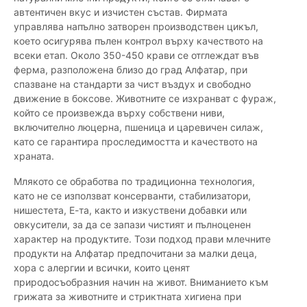
автентичен вкус и изчистен състав. Фирмата
управлява напълно затворен производствен цикъл,
което осигурява пълен контрол върху качеството на
всеки етап. Около 350-450 крави се отглеждат във
ферма, разположена близо до град Алфатар, при
спазване на стандарти за чист въздух и свободно
движение в боксове. Животните се изхранват с фураж,
който се произвежда върху собствени ниви,
включително люцерна, пшеница и царевичен силаж,
като се гарантира проследимостта и качеството на
храната.
Млякото се обработва по традиционна технология,
като не се използват консерванти, стабилизатори,
нишестета, Е-та, както и изкуствени добавки или
овкусители, за да се запази чистият и пълноценен
характер на продуктите. Този подход прави млечните
продукти на Алфатар предпочитани за малки деца,
хора с алергии и всички, които ценят
природосъобразния начин на живот. Вниманието към
грижата за животните и стриктната хигиена при