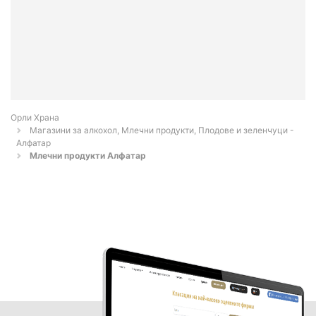
Орли Храна
Магазини за алкохол, Млечни продукти, Плодове и зеленчуци -
Алфатар
Млечни продукти Алфатар