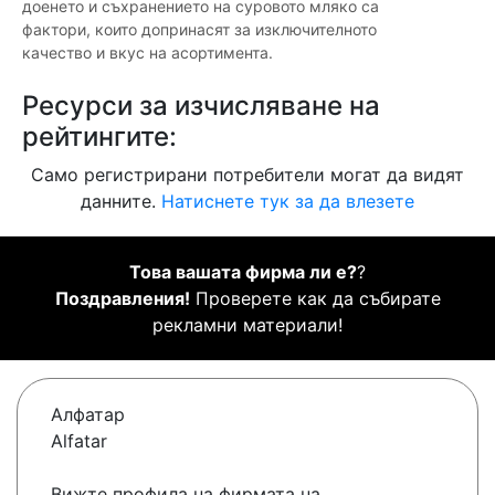
доенето и съхранението на суровото мляко са
фактори, които допринасят за изключителното
качество и вкус на асортимента.
Ресурси за изчисляване на
рейтингите:
Само регистрирани потребители могат да видят
данните.
Натиснете тук за да влезете
Това вашата фирма ли е?
?
Поздравления!
Проверете как да събирате
рекламни материали!
Алфатар
Alfatar
Вижте профила на фирмата на