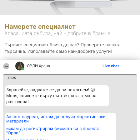
Намерете специалист
Класацията събира, най - добрите в бранша.
Търсите специалист близо до вас? Проверете нашата
търсачка. Използвайте само най-добрите услуги!
ОРЛИ Храна
Live chat
Търсене
13:35
Здравейте, радваме се да ви помогнем! 🙂
Моля, кликнете върху съответната тема на
разговора!
Аз съм лауреат, искам да получа маркетингови
Организатор на
Класация
Контакти
материали
класиране
Победители
Контакти
Beautiful Company S.R.L.
Списък на
искам да регистрирам фирмата си в проекта
BulevardulAleea Timișul De
всички
"Орли"
Sus Nr. 2, Bl. A30, Sc. A, Et.
победители
4, Ap. 13