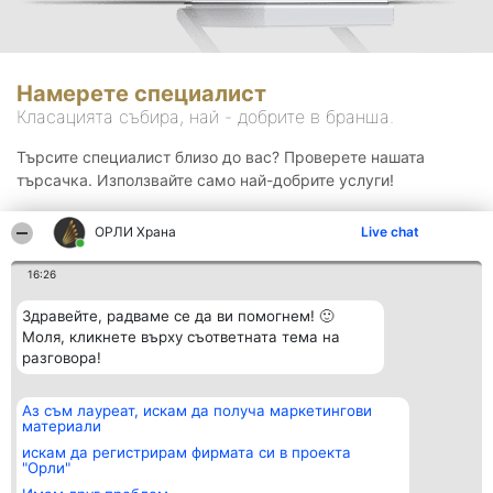
Намерете специалист
Класацията събира, най - добрите в бранша.
Търсите специалист близо до вас? Проверете нашата
търсачка. Използвайте само най-добрите услуги!
ОРЛИ Храна
Live chat
Търсене
16:26
Здравейте, радваме се да ви помогнем! 🙂
Моля, кликнете върху съответната тема на
разговора!
Аз съм лауреат, искам да получа маркетингови
Организатор на
Класация
Контакти
материали
класиране
Победители
Контакти
Beautiful Company S.R.L.
Списък на
искам да регистрирам фирмата си в проекта
BulevardulAleea Timișul De
всички
"Орли"
Sus Nr. 2, Bl. A30, Sc. A, Et.
победители
4, Ap. 13