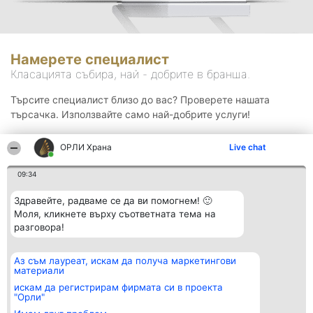
Намерете специалист
Класацията събира, най - добрите в бранша.
Търсите специалист близо до вас? Проверете нашата
търсачка. Използвайте само най-добрите услуги!
ОРЛИ Храна
Live chat
Търсене
09:34
Здравейте, радваме се да ви помогнем! 🙂
Моля, кликнете върху съответната тема на
разговора!
Аз съм лауреат, искам да получа маркетингови
Организатор на
Класация
Контакти
материали
класиране
Победители
Контакти
Beautiful Company S.R.L.
Списък на
искам да регистрирам фирмата си в проекта
BulevardulAleea Timișul De
всички
"Орли"
Sus Nr. 2, Bl. A30, Sc. A, Et.
победители
4, Ap. 13