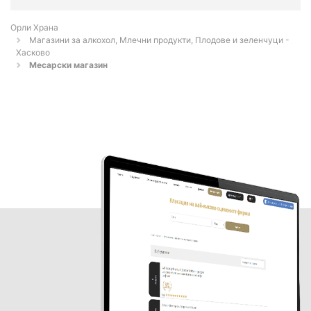
Орли Храна
Магазини за алкохол, Млечни продукти, Плодове и зеленчуци -
Хасково
Месарски магазин