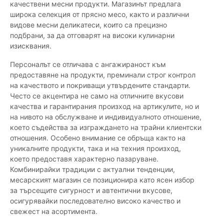
качествени месни продукти. Магазинът предлага
широка селекция от прясно месо, както и различни
видове месни деликатеси, които са прецизно
подбрани, за да отговарят на високи кулинарни
изисквания.
Персоналът се отличава с ангажираност към
предоставяне на продукти, преминали строг контрол
на качеството и покриващи утвърдените стандарти.
Често се акцентира не само на отличните вкусови
качества и гарантирания произход на артикулите, но и
на нивото на обслужване и индивидуалното отношение,
което съдейства за изграждането на трайни клиентски
отношения. Особено внимание се обръща както на
уникалните продукти, така и на техния произход,
което предоставя характерно пазаруване.
Комбинирайки традиции с актуални тенденции,
месарският магазин се позиционира като ясен избор
за търсещите сигурност и автентични вкусове,
осигурявайки последователно високо качество и
свежест на асортимента.