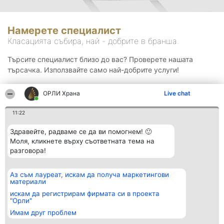
Намерете специалист
Класацията събира, най - добрите в бранша.
Търсите специалист близо до вас? Проверете нашата
търсачка. Използвайте само най-добрите услуги!
ОРЛИ Храна
Live chat
Търсене
11:22
Здравейте, радваме се да ви помогнем! 🙂
Моля, кликнете върху съответната тема на
разговора!
Аз съм лауреат, искам да получа маркетингови
Организатор на
Класация
Контакти
материали
класиране
Победители
Контакти
Beautiful Company S.R.L.
Списък на
искам да регистрирам фирмата си в проекта
BulevardulAleea Timișul De
всички
"Орли"
Sus Nr. 2, Bl. A30, Sc. A, Et.
победители
Имам друг проблем
4, Ap. 13
Правила
București 53-238
Статут/Устав